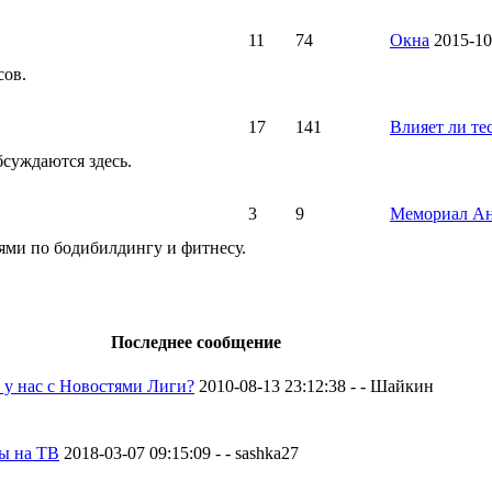
11
74
Окна
2015-10
сов.
17
141
Влияет ли те
бсуждаются здесь.
3
9
Мемориал Ан
ями по бодибилдингу и фитнесу.
Последнее сообщение
 у нас с Новостями Лиги?
2010-08-13 23:12:38 - - Шайкин
ы на ТВ
2018-03-07 09:15:09 - - sashka27