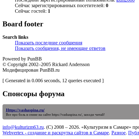
Сейчас зарегистрированных посетителей:
0
Сейчас гостей:
1
Board footer
Search links
Показать последние сообщения
Показать сообщения, не имеющие ответов
Powered by PunBB
© Copyright 2002–2005 Rickard Andersson
Модифицирован PunBB.ru
[ Generated in 0.006 seconds, 12 queries executed ]
Спонсоры форума
Https://vashaspina.ru/
Все про боль в спине на сайте
https://vashaspina.ru/
, заходи читай!
info@kulturizm63.ru
. (C) 2008 – 2026. «Культуризм в Самаре» 
Webvertex - создание и раскрутка сайтов в Самаре
.
Разное
.
Публ