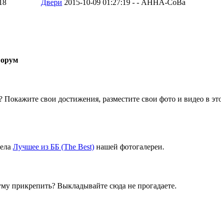
18
Двери
2015-10-09 01:27:19 - - AHHA-CoBa
орум
 Покажите свои достижения, разместите свои фото и видео в эт
дела
Лучшее из ББ (The Best)
нашей фотогалереи.
уму прикрепить? Выкладывайте сюда не прогадаете.