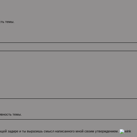
сть темы.
ивность темы.
вующей задире и ты выразишь смысл написанного мной своим утверждением.