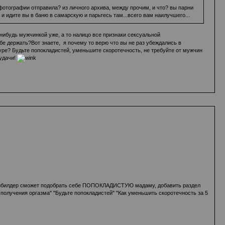
а фотографии отправила? из личного архива, между прочим, и что? вы парни
 и идите вы в баню в самарскую и парьтесь там...всего вам наилучшего...
нибудь мужчинкой уже, а то налицо все признаки сексуальной
бе держать?Вот знаете, я почему то верю что вы не раз убеждались в
ре? Будьте попокладистей, уменьшите скоротечность, не требуйте от мужчин
удачи!
 бодибилдер сможет подобрать себе ПОПОКЛАДИСТУЮ мадаму, добавить раздел
ты получения оргазма" "Будьте попокладистей" "Как уменьшить скоротечность за 5