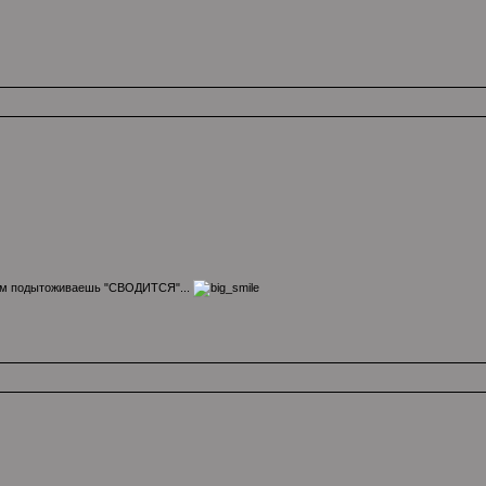
м подытоживаешь "СВОДИТСЯ"...