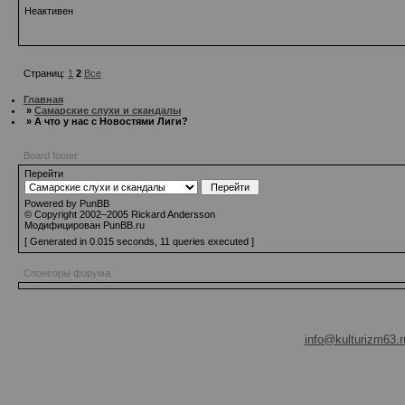
Неактивен
Страниц:
1
2
Все
Главная
»
Самарские слухи и скандалы
» А что у нас с Новостями Лиги?
Board footer
Перейти
Powered by PunBB
© Copyright 2002–2005 Rickard Andersson
Модифицирован PunBB.ru
[ Generated in 0.015 seconds, 11 queries executed ]
Спонсоры форума
info@kulturizm63.r