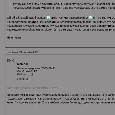
нет ну как вот с вами дружить, если вы абсолютно "мёртвые"?! и сайт ваш ме
тока языками чесать умеете, в чем я и не раз убеждалась, а это самое херо
Ой-ёй-ой, какой едкий выпад!
Как мы разобиделись!
Что мы тут име
неудовлетворённости и, как следствие, мужененавистничества. Ну к чему это зд
незавидных мужских качествах. Ну как-то невозбуждающе вы себя ведёте, чтобы
незамедлительной реакции. Может быть вам ещё и удастся высечь искру из тепл
Неактивен
#27
2010-08-12 11:22:56
DNK
Member
Зарегистрирован: 2008-06-21
Сообщений: 97
Рейтинг
:
2
Профиль
Re: А что у нас с Новостями Лиги?
Попёрло! Может ради ПОПУляризации ресурса изменить его описание на "Бодиби
"Садо мазо" с темами "Как высечь искру", "Как ехидничать с кляпом во рту" и.т.
минут" и прочее и прочее. Это в любом случае более доходно чем протеиновые ч