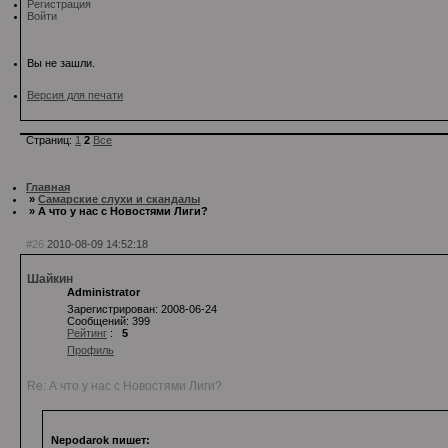
Регистрация
Войти
Вы не зашли.
Версия для печати
Страниц:
1
2
Все
Главная
»
Самарские слухи и скандалы
» А что у нас с Новостями Лиги?
#26
2010-08-09 14:52:18
Шайкин
Administrator
Зарегистрирован: 2008-06-24
Сообщений: 399
Рейтинг
:
5
Профиль
Re: А что у нас с Новостями Лиги?
Nepodarok пишет: