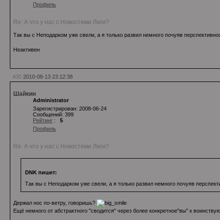
Профиль
Re: А что у нас с Новостями Лиги?
Так вы с Неподарком уже свели, а я только развил немного почуяв перспективно
Неактивен
#30
2010-08-13 23:12:38
Шайкин
Administrator
Зарегистрирован: 2008-06-24
Сообщений: 399
Рейтинг
:
5
Профиль
Re: А что у нас с Новостями Лиги?
DNK пишет:
Так вы с Неподарком уже свели, а я только развил немного почуяв перспект
Держал нос по-ветру, говоришь?
Ещё немного от абстрактного "сводится" через более конкретное"вы" к воинст