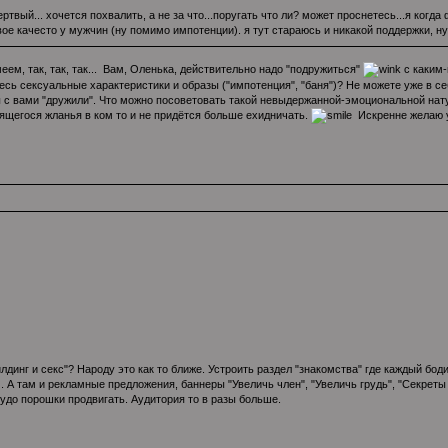
ртвый... хочется похвалить, а не за что...поругать что ли? может проснетесь...я когд
вое качесто у мужчин (ну помимо импотенции). я тут стараюсь и никакой поддержки, ну
ем, так, так, так... Вам, Оленька, действительно надо "подружиться"
с каким-
есь сексуальные характеристики и образы ("импотенция", "баня")? Не можете уже в се
 с вами "дружили". Что можно посоветовать такой невыдержанной-эмоциональной нату
ящегося жланья в ком то и не придётся больше ехидничать.
Искренне желаю 
лдинг и секс"? Народу это как то ближе. Устроить раздел "знакомства" где каждый
п. . А там и рекламные предложения, баннеры "Увеличь член", "Увеличь грудь", "Секре
удо порошки продвигать. Аудитория то в разы больше.