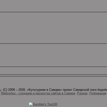
u
. (C) 2008 – 2026. «Культуризм в Самаре» проект Самарской лиги боди
Webvertex - создание и раскрутка сайтов в Самаре
.
Разное
.
Публикации