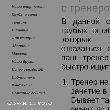
с тренер
Наши спортсмены
Клубы и залы
В данной с
Тренинг
грубых ошиб
Питание
которых
Для женщин
Здоровье
отказаться 
Магазин
ваш тренер
Наши друзья
быстро ищит
Супер звезды ББ
Библиотека
Тренер не
Контакты
занятие в
Полезные ссылки
Бывает так
СЛУЧАЙНОЕ ФОТО
минут до 