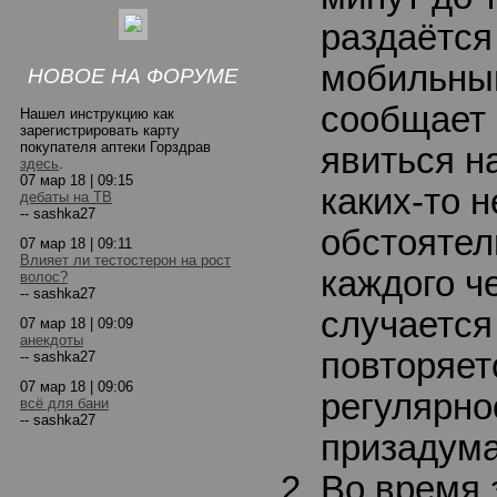
раздаётся
мобильный
НОВОЕ НА ФОРУМЕ
сообщает 
Нашел инструкцию как
зарегистрировать карту
покупателя аптеки Горздрав
явиться н
здесь
.
07 мар 18 | 09:15
каких-то 
дебаты на ТВ
-- sashka27
обстоятел
07 мар 18 | 09:11
Влияет ли тестостерон на рост
каждого ч
волос?
-- sashka27
случается 
07 мар 18 | 09:09
анекдоты
повторяет
-- sashka27
07 мар 18 | 09:06
регулярно
всё для бани
-- sashka27
призадума
Во время 