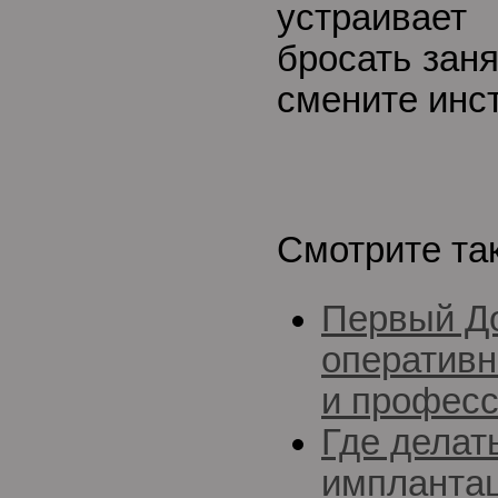
устраивает
бросать зан
смените инст
Смотрите та
Первый До
оперативн
и професс
Где делат
импланта