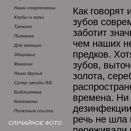
Наши спортсмены
Как говорят 
Клубы и залы
зубов совре
Тренинг
заботит зна
Питание
чем наших не
Для женщин
предков. Хо
Здоровье
зубов, выточ
Магазин
золота, сере
Наши друзья
Супер звезды ББ
распростран
Библиотека
времена. Ни 
Контакты
дезинфекции
Полезные ссылки
речь не шла 
СЛУЧАЙНОЕ ФОТО
переживали 