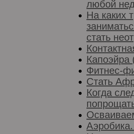
любой нед
На каких 
заниматьс
стать нео
Контактна
Капоэйра 
Фитнес-ф
Стать Афр
Когда сле
попрощать
Осваивае
Аэробика.