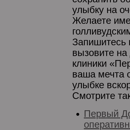
улыбку на о
Желаете име
голливудски
Запишитесь 
вызовите на 
клиники «Пе
ваша мечта 
улыбке вско
Смотрите та
Первый До
оперативн