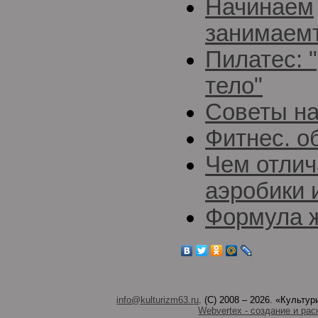
Начинаем
занимаемт
Пилатес: 
тело"
Советы н
Фитнес. о
Чем отлич
аэробики 
Формула ж
info@kulturizm63.ru
. (C) 2008 – 2026. «Культ
Webvertex - создание и рас