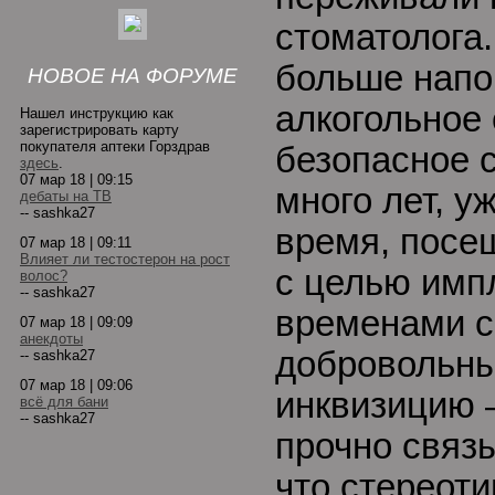
стоматолога.
больше нап
НОВОЕ НА ФОРУМЕ
алкогольное
Нашел инструкцию как
зарегистрировать карту
покупателя аптеки Горздрав
безопасное 
здесь
.
07 мар 18 | 09:15
много лет, у
дебаты на ТВ
-- sashka27
время, посе
07 мар 18 | 09:11
Влияет ли тестостерон на рост
с целью имп
волос?
-- sashka27
временами с
07 мар 18 | 09:09
анекдоты
добровольны
-- sashka27
07 мар 18 | 09:06
инквизицию –
всё для бани
-- sashka27
прочно связ
что стереоти