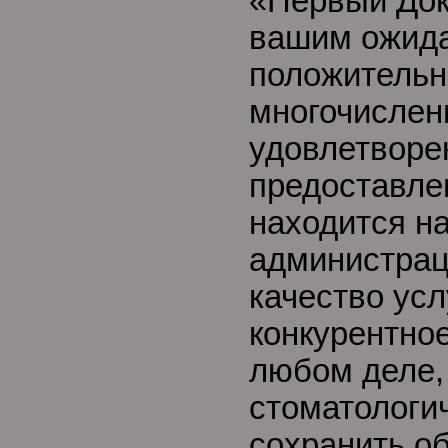
«Первый Док
вашим ожида
положитель
многочислен
удовлетворе
предоставле
находится на
администрац
качество усл
конкурентно
любом деле,
стоматологи
сохранить о