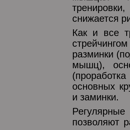
тренировк
снижается р
Как и все т
стрейчин
разминки (по
мышц), осн
(проработ
основных кр
и заминки.
Регулярн
позволяют р