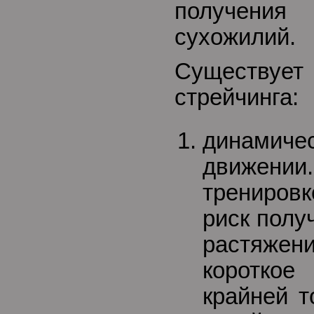
получения
сухожилий.
Существ
стрейчинга:
динамич
движени
тренировк
риск полу
растяже
короткое
крайней т