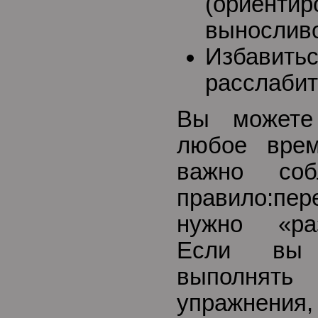
(ориентир
вынослив
Избавитьс
расслабит
Вы можете
любое вре
важно соб
правило:п
нужно «ра
Если вы 
выполня
упражнен