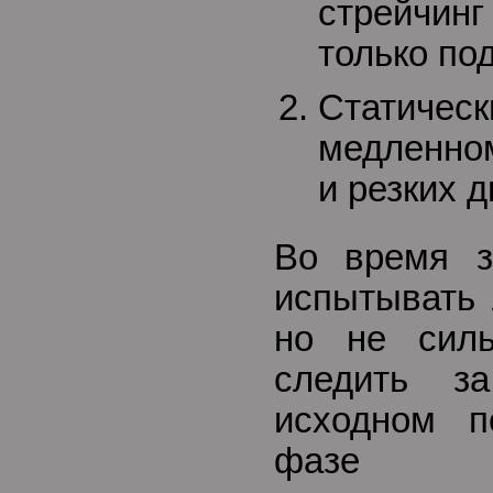
стрейчи
только по
Статическ
медленном
и резких 
Во время з
испытывать 
но не сил
следить з
исходном п
фазе ма