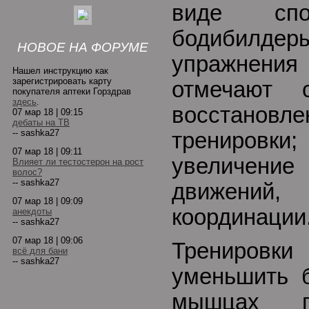
виде спо
бодибилде
НОВОЕ НА ФОРУМЕ
упражнени
Нашел инструкцию как
зарегистрировать карту
отмечают 
покупателя аптеки Горздрав
здесь
.
восстан
07 мар 18 | 09:15
дебаты на ТВ
-- sashka27
трениров
07 мар 18 | 09:11
увеличе
Влияет ли тестостерон на рост
волос?
-- sashka27
движени
07 мар 18 | 09:09
координации
анекдоты
-- sashka27
07 мар 18 | 09:06
Тренировки 
всё для бани
-- sashka27
уменьшить 
мышцах п