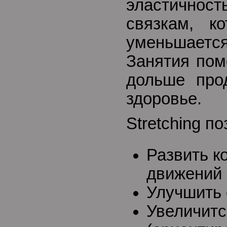
эластичн
связкам, ко
уменьшает
Занятия пом
дольше про
здоровье.
Stretching п
Развить к
движений
Улучшить 
Увеличитс