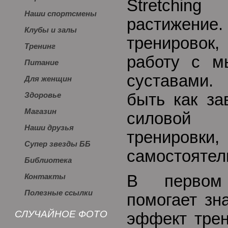
Stretchin
Наши спортсмены
растижени
Клубы и залы
тренировок
Тренинг
работу с м
Питание
суставами.
Для женщин
быть как з
Здоровье
Магазин
силовой
Наши друзья
трениро
Супер звезды ББ
самостоятел
Библиотека
В первом 
Контакты
Полезные ссылки
помогает зн
СЛУЧАЙНОЕ ФОТО
эффект трен