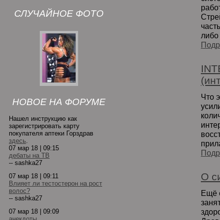
рабо
СЛУЧАЙНОЕ ФОТО
Стре
част
либо
Подр
INT
(ин
Что 
НОВОЕ НА ФОРУМЕ
усил
коли
Нашел инструкцию как
инте
зарегистрировать карту
покупателя аптеки Горздрав
восс
здесь
.
прил
07 мар 18 | 09:15
Подр
дебаты на ТВ
-- sashka27
О с
07 мар 18 | 09:11
Влияет ли тестостерон на рост
волос?
Ещё 
-- sashka27
заня
здор
07 мар 18 | 09:09
анекдоты