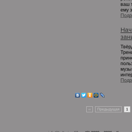
ваш 
ему з
Подр
Нач
зан
Твёр
Трен
прин
поль
музы
интер
Подр
‹‹
Предыдущая
1