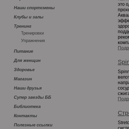
это 
Наши спортсмены
прохо
Аква
Клубы и залы
эффе
здор
Тренинг
подд
Тренировки
реко
Упражнения
компл
Подр
Питание
Для женщин
Spi
Здоровье
Spin
вело
Магазин
напр
сосу
Наши друзья
сжига
Супер звезды ББ
Подр
Библиотека
Стр
Контакты
Stret
Полезные ссылки
сист