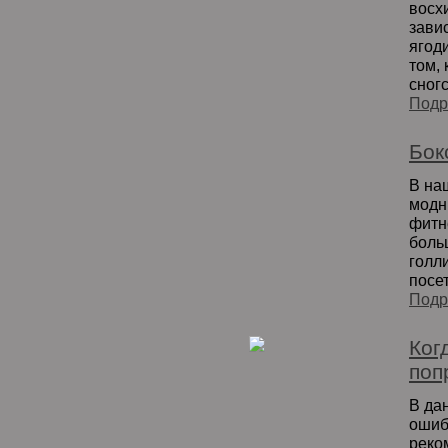
восх
зави
ягод
том,
сног
Подр
Бок
В на
модн
фитн
боль
голли
посет
Подр
Ког
поп
В да
ошиб
реком