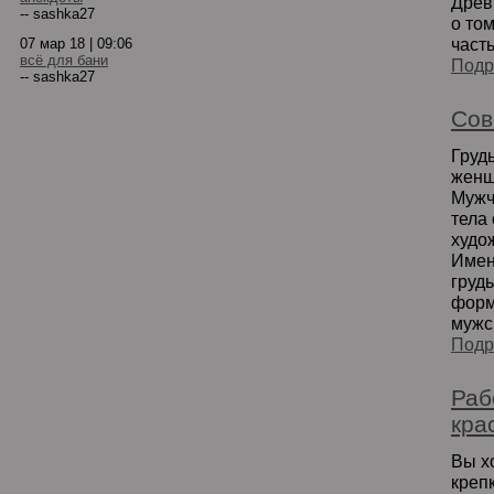
Древ
-- sashka27
о то
част
07 мар 18 | 09:06
всё для бани
Подр
-- sashka27
Сов
Груд
женщ
Мужч
тела
худо
Имен
груд
форм
мужск
Подр
Раб
кра
Вы х
креп