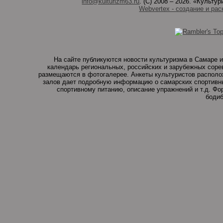
info@kulturizm63.ru
. (C) 2008 – 2026. «Культ
Webvertex - создание и рас
На сайте публикуются новости культуризма в Самаре и
календарь региональных, российских и зарубежных соре
размещаются в фотогалерее. Анкеты культуристов располо
залов дает подробную информацию о самарских спортивны
спортивному питанию, описание упражнений и т.д. Ф
бодиб