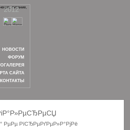
2012
НОВОСТИ
ФОРУМ
ОГАЛЕРЕЯ
РТА САЙТА
КОНТАКТЫ
ѕРіР°Р»РµСЂРµСЏ
Р° РµРµ РїСЂРµРґРµР»Р°РјРё