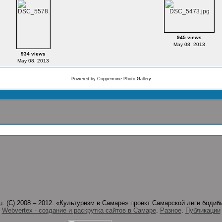
945 views
May 08, 2013
934 views
May 08, 2013
Powered by
Coppermine Photo Gallery
u
. (C) 2008 – 2012. «Культуризм в Самаре» проект Самарской лиги боди
Webvertex - создание и раскрутка сайтов в Самаре
.
Разное
.
Публикации