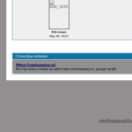
916 views
May 08, 2013
Спонсоры галереи
Https://vashaspina.ru/
Все про боль в спине на сайте
https://vashaspina.ru/
, заходи читай!
info@kulturizm63.r