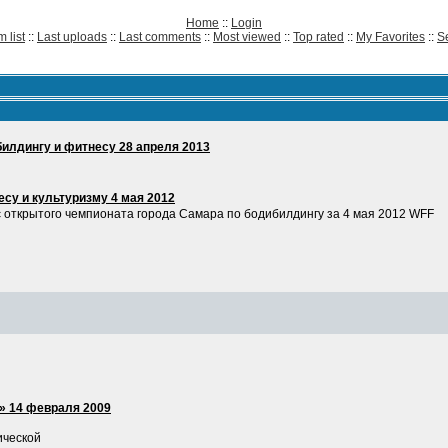
Home
::
Login
 list
::
Last uploads
::
Last comments
::
Most viewed
::
Top rated
::
My Favorites
::
S
илдингу и фитнесу 28 апреля 2013
су и культуризму 4 мая 2012
c открытого чемпионата города Самара по бодибилдингу за 4 мая 2012 WFF
» 14 февраля 2009
ической