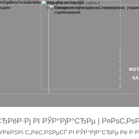
ml/gallery/include/debugger.inc.php on line 112
ФОТ
КА
РёР·Рј РІ РЎР°РјР°СЂРµ | Р¤РѕС‚Р
РёРЅРі С„РёС‚РЅРµСЃ РІ РЎР°РјР°СЂРµ Рё Р·