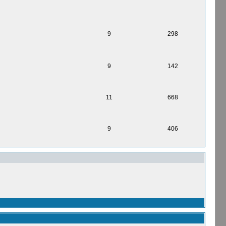
9
298
9
142
11
668
9
406