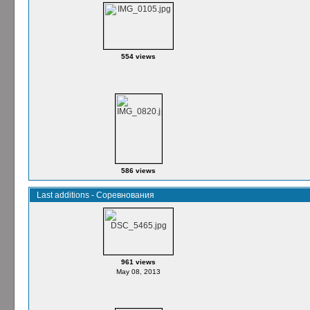
554 views
586 views
Last additions - Соревнования
961 views
May 08, 2013