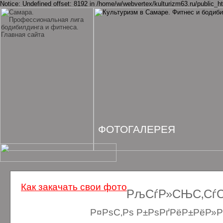
Notice: Undefined offset: 8192 in /home/w/webvertex/kulturizm63.ru/public_ht
ФОТОГАЛЕРЕЯ
Как закачать свои фото
РљСѓР»СЊС‚СѓСЂ
Р¤РѕС‚Рѕ Р±РѕРґРёР±РёР»Рґ