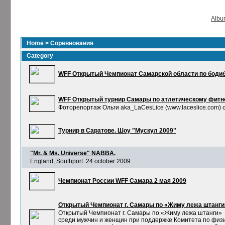
Album
Home
>
Соревнования
Category
WFF Открытый Чемпионат Самарской области по бодиб
WFF Открытый турнир Самары по атлетическому фитне
Фоторепортаж Ольги aka_LaCesLice (www.laceslice.com) 
Турнир в Саратове. Шоу "Мускул 2009"
"Mr. & Ms. Universe" NABBA.
England, Southport. 24 october 2009.
Чемпионат России WFF Самара 2 мая 2009
Открытый Чемпионат г. Самары по «Жиму лежа штанги
Открытый Чемпионат г. Самары по «Жиму лежа штанги»
среди мужчин и женщин при поддержке Комитета по физ