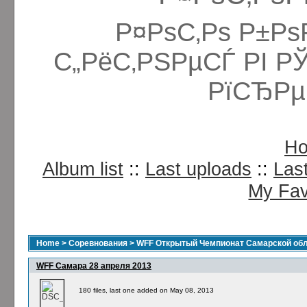
Р¤РѕС‚Рѕ Р±Рѕ
С„РёС‚РЅРµСЃ РІ Р
РїСЂРµ
H
Album list
::
Last uploads
::
Las
My Fav
Home
>
Соревнования
>
WFF Открытый Чемпионат Самарской обла
WFF Самара 28 апреля 2013
180 files, last one added on May 08, 2013