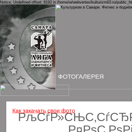
Notice: Undefined offset: 8192 in /home/w/webvertex/kulturizm63.ru/public_ht
ФОТОГАЛЕРЕЯ
Как закачать свои фото
РљСѓР»СЊС‚СѓСЂРё
Р¤РѕС‚Рѕ