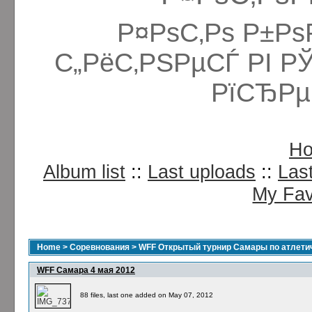
Р¤РѕС‚Рѕ Р±Рѕ
С„РёС‚РЅРµСЃ РІ Р
РїСЂРµ
H
Album list
::
Last uploads
::
Las
My Fav
Home
>
Соревнования
>
WFF Открытый турнир Самары по атлетич
WFF Самара 4 мая 2012
88 files, last one added on May 07, 2012