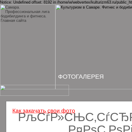
Notice: Undefined offset: 8192 in /home/w/webvertex/kulturizm63.ru/public_ht
ФОТОГАЛЕРЕЯ
Как закачать свои фото
РљСѓР»СЊС‚СѓСЂРё
Р¤РѕС‚Рѕ