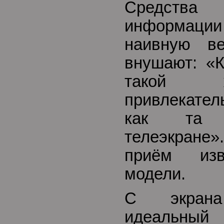
Средст
информаци
наивную в
внушают: «К
такой ж
привлекател
как та 
телеэкране
приём изв
модели.
С экрана
идеальный