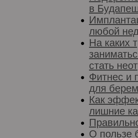
в Будапе
Импланта
любой нед
На каких 
заниматьс
стать нео
Фитнес и 
для бере
Как эффек
лишние к
Правильн
О пользе 