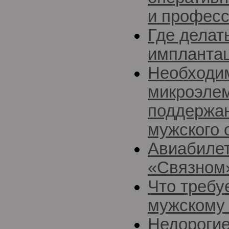
и професс
Где делат
импланта
Необходи
микроэле
поддержан
мужского 
Авиабилет
«Связном
Что требу
мужскому 
Недорогие