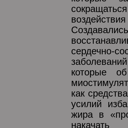
сокращать
воздействи
Создавалис
восстанав
сердечно-со
заболевани
которые о
миостимулят
как средств
усилий изба
жира в «пр
накачать