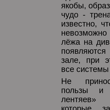
якобы, обра
чудо - трен
известно, чт
невозможн
лёжа на див
появляютс
зале, при э
все системы
Не принос
пользы и 
лентяев» (
которые з