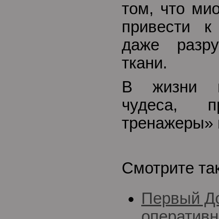
том, что ми
привести к
даже разр
ткани.
В жизни п
чудеса, 
тренажеры» н
Смотрите та
Первый До
оперативн