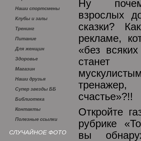
Ну почем
Наши спортсмены
взрослых д
Клубы и залы
сказки? Ка
Тренинг
рекламе, ко
Питание
«без всяких
Для женщин
станет 
Здоровье
Магазин
мускулистым
Наши друзья
тренажер
Супер звезды ББ
счастье»?!!
Библиотека
Откройте га
Контакты
Полезные ссылки
рубрике «Т
СЛУЧАЙНОЕ ФОТО
вы обнару