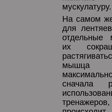
мускулатуру.
На самом же
для лентяев
отдельные 
их сокра
растягивать
мышца 
максималь
сначала р
использ
тренажер
происходит,