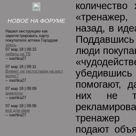
количество
«тренажер,
НОВОЕ НА ФОРУМЕ
назад, в ид
Нашел инструкцию как
зарегистрировать карту
Поддавшись
покупателя аптеки Горздрав
здесь
.
люди покупа
07 мар 18 | 09:15
дебаты на ТВ
-- sashka27
«чудодейств
07 мар 18 | 09:11
убедивши
Влияет ли тестостерон на рост
волос?
-- sashka27
помогают, д
07 мар 18 | 09:09
них не т
анекдоты
-- sashka27
рекламиро
07 мар 18 | 09:06
всё для бани
-- sashka27
тренажер 
подают объя