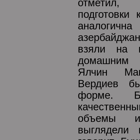
отметил,
подготовки 
аналогичн
азербайджа
взяли на 
домашним Е
Ялчин Ма
Вердиев б
форме. Б
качестве
объемы 
выглядели 