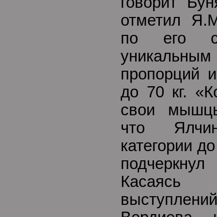
говорит Бун
отметил Я.М
по его сл
уникаль
пропорций и
до 70 кг. «
свои мышцы
что Ялчи
категории до 
подчеркн
Касаяс
выступлени