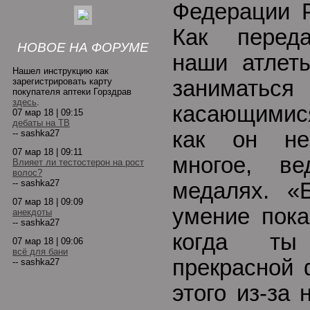
Федерации 
Как передае
НОВОЕ НА ФОРУМЕ
наши атлет
Нашел инструкцию как
зарегистрировать карту
заниматьс
покупателя аптеки Горздрав
здесь
.
касающимися
07 мар 18 | 09:15
дебаты на ТВ
как он не
-- sashka27
07 мар 18 | 09:11
многое, в
Влияет ли тестостерон на рост
волос?
-- sashka27
медалях. «
07 мар 18 | 09:09
умение пока
анекдоты
-- sashka27
когда ты
07 мар 18 | 09:06
всё для бани
прекрасной 
-- sashka27
этого из-за