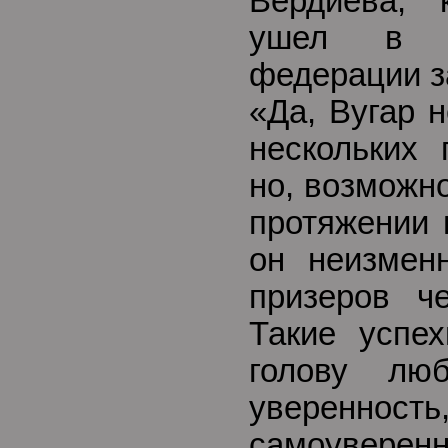
Вердиева, 
ушел в т
федерации з
«Да, Вугар 
нескольких 
но, возможно
протяжении 
он неизмен
призеров ч
Такие успех
голову лю
увере
самоувере