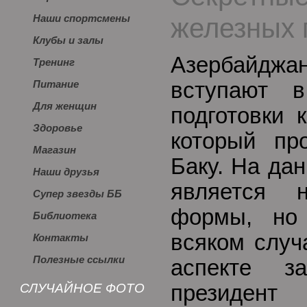
железных 
Наши спортсмены
Клубы и залы
Азербайджа
Тренинг
вступают 
Питание
Для женщин
подготовки 
Здоровье
который пр
Магазин
Баку. На да
Наши друзья
является 
Супер звезды ББ
формы, но
Библиотека
всяком случ
Контакты
Полезные ссылки
аспекте з
СЛУЧАЙНОЕ ФОТО
президен