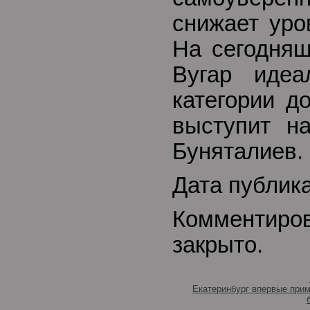
снижает уро
На сегодняш
Вугар идеа
категории до
выступит н
Буняталиев.
Дата публика
Комментиро
закрыто.
Екатеринбург впервые прим