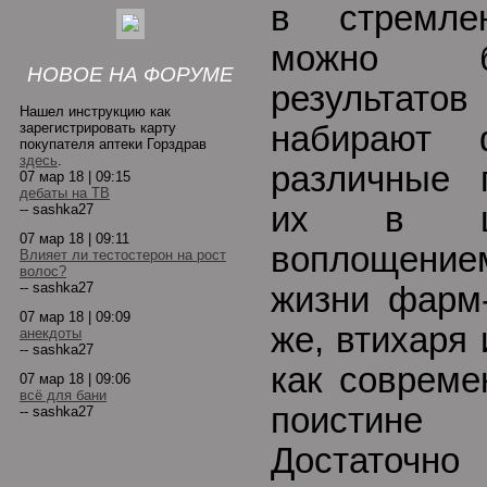
в стремле
можно б
НОВОЕ НА ФОРУМЕ
результат
Нашел инструкцию как
зарегистрировать карту
набирают 
покупателя аптеки Горздрав
здесь
.
различные 
07 мар 18 | 09:15
дебаты на ТВ
их в шу
-- sashka27
07 мар 18 | 09:11
воплощением
Влияет ли тестостерон на рост
волос?
-- sashka27
жизни фарм-
07 мар 18 | 09:09
же, втихаря 
анекдоты
-- sashka27
как совреме
07 мар 18 | 09:06
всё для бани
поистине 
-- sashka27
Достаточн