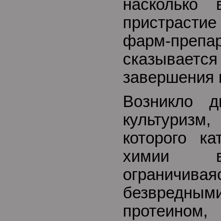
насколько 
пристрасти
фарм-преп
сказывается
завершения 
Возникло д
культуриз
которого ка
химии в
ограничива
безвредны
протеин