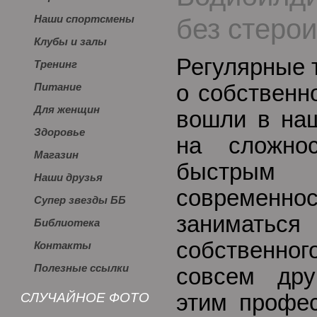
без стеро
Наши спортсмены
Клубы и залы
Регулярные 
Тренинг
о собственн
Питание
Для женщин
вошли в наш
Здоровье
на сложно
Магазин
быстрым
Наши друзья
современно
Супер звезды ББ
занимать
Библиотека
собственног
Контакты
Полезные ссылки
совсем дру
СЛУЧАЙНОЕ ФОТО
этим профес