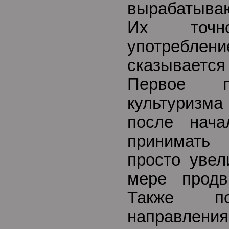
вырабатыва
Их точно
употребл
сказывает
Первое п
культуризм
после нача
принимать
просто увел
мере продв
Также по
направле