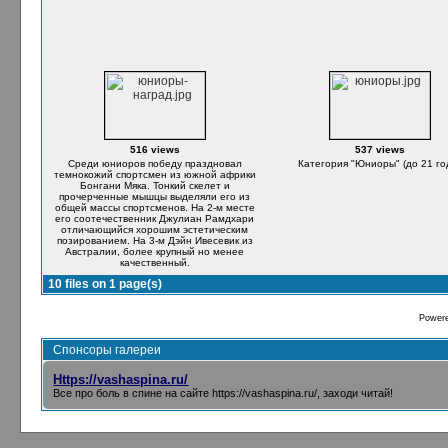
516 views
537 views
Среди юниоров победу праздновал
Категория "Юниоры" (до 21 го
темнокожий спортсмен из южной африки
Бонгани Мяка. Тонкий скелет и
прочерченные мышцы выделяли его из
общей массы спортсменов. На 2-м месте
его соотечественник Джулиан Рамдхари
отличающийся хорошим эстетическим
позированием. На 3-м Дэйн Ивесевик из
Австралии, более крупный но менее
качественный.
10 files on 1 page(s)
Power
Спонсоры галереи
Https://vashaspina.ru/
Все про боль в спине на сайте
https://vashaspina.ru/
, заходи читай!