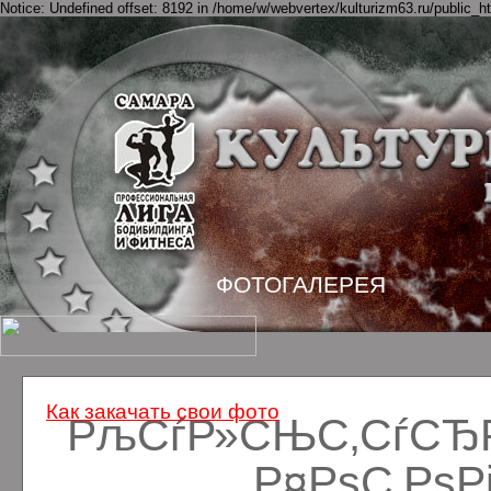
Notice: Undefined offset: 8192 in /home/w/webvertex/kulturizm63.ru/public_ht
ФОТОГАЛЕРЕЯ
Как закачать свои фото
РљСѓР»СЊС‚СѓСЂРё
Р¤РѕС‚Рѕ