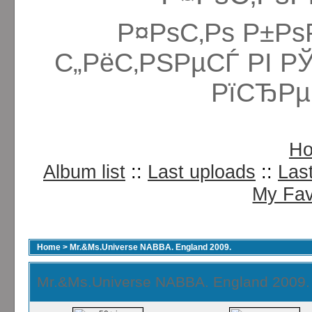
Р¤РѕС‚Рѕ Р±Рѕ
С„РёС‚РЅРµСЃ РІ Р
РїСЂРµ
H
Album list
::
Last uploads
::
Las
My Fav
Home
>
Mr.&Ms.Universe NABBA. England 2009.
Mr.&Ms.Universe NABBA. England 2009.