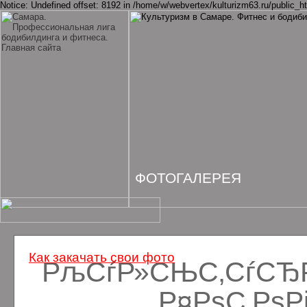
Notice: Undefined offset: 8192 in /home/w/webvertex/kulturizm63.ru/public_ht
ФОТОГАЛЕРЕЯ
Как закачать свои фото
РљСѓР»СЊС‚СѓСЂРё
Р¤РѕС‚Рѕ