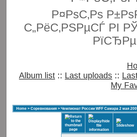
Р¤РѕС‚Рѕ Р±Рѕ
С„РёС‚РЅРµСЃ РІ Р
РїСЂРµ
H
Album list
::
Last uploads
::
Las
My Fav
Home
>
Соревнования
>
Чемпионат России WFF Самара 2 мая 200