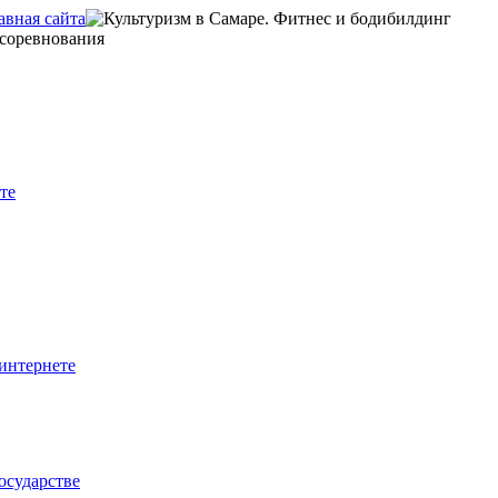
те
интернете
осударстве