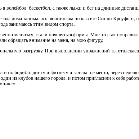
ь в волейбол, баскетбол, а также лыжи и бег на длинные дистанц
ачала дома занималась шейпингом по кассете Синди Кроуфорт, 
 года занимаюсь этим видом спорта.
твенно меняться, стали появляться формы. Мне это так понравило
али обращать внимание на меня, на мою фигуру.
циональную разгрузку. При выполнении упражнений ты отвлекаеш
ти по бодибилдингу и фитнесу и заняла 5-е место, через неделю 
один из клубов нашего города, и потом пригласили к себе рабо
мпикс».