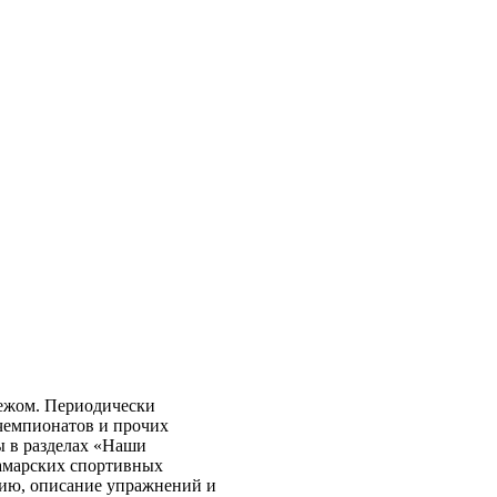
бежом. Периодически
чемпионатов и прочих
ы в разделах «Наши
самарских спортивных
нию, описание упражнений и