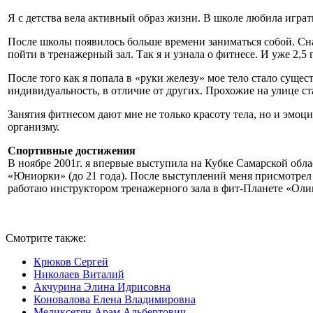
Я с детства вела активный образ жизни. В школе любила играт
После школы появилось больше времени заниматься собой. Сн
пойти в тренажерный зал. Так я и узнала о фитнесе. И уже 2,5
После того как я попала в «руки железу» мое тело стало сущес
индивидуальность, в отличие от других. Прохожие на улице ст
Занятия фитнесом дают мне не только красоту тела, но и эмо
организму.
Спортивные достижения
В ноябре 2001г. я впервые выступила на Кубке Самарской облас
«Юниорки» (до 21 года). После выступлений меня присмотрел 
работаю инструктором тренажерного зала в фит-Планете «Оли
Смотрите также:
Крюков Сергей
Николаев Виталий
Акчурина Элина Идрисовна
Коновалова Елена Владимировна
Меликсетян Арам Альбертович