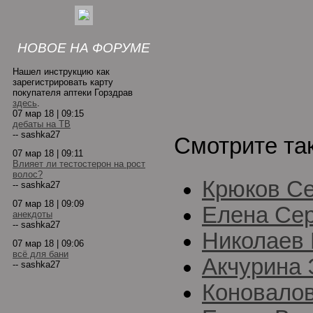
НОВОЕ НА ФОРУМЕ
Нашел инструкцию как
зарегистрировать карту
покупателя аптеки Горздрав
здесь
.
07 мар 18 | 09:15
дебаты на ТВ
-- sashka27
Смотрите та
07 мар 18 | 09:11
Влияет ли тестостерон на рост
волос?
Крюков Се
-- sashka27
07 мар 18 | 09:09
Елена Сер
анекдоты
-- sashka27
Николаев
07 мар 18 | 09:06
всё для бани
Акчурина 
-- sashka27
Коновало