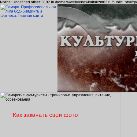
Notice: Undefined offset: 8192 in /home/w/webvertex/kulturizm63.ru/public_html/ga
Как закачать свои фото