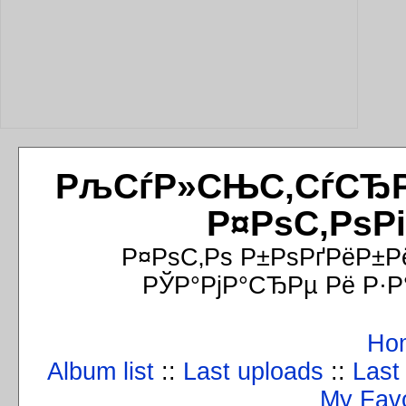
РљСѓР»СЊС‚СѓСЂРёР
Р¤РѕС‚РѕР
Р¤РѕС‚Рѕ Р±РѕРґРёР±Р
РЎР°РјР°СЂРµ Рё Р·Р
Ho
Album list
::
Last uploads
::
Last
My Favo