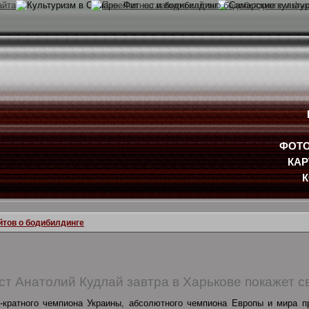
ФОТО
КАР
йтов о бодибилдинге
т Анатолий Кудлай завтра в Харькове покажет с
-кратного чемпиона Украины, абсолютного чемпиона Европы и мира п