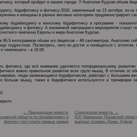
итнесу, который пройдет в нашем городе. У Анатолия Кудлая объем бице
дингу, бодифитнесу и фитнесу-2010, намеченный на 13 октября, из-за т
- мужчины и женщины в разных весовых категориях продемонстрируют сво
кому бодибилдингу и женскому бодифитнесу в программе - показате
одибилдингу и фитнесу. А изюминкой завтрашнего мероприятия станут п
солютного чемпиона Европы и мира Анатолия Кудлая.
е 95,5 килограммов объем его бицепсов – 48 сантиметров. Анатолию сей
е подростком. Посмотреть, чего он достиг и пообщаться с атлетом, 
о чемпионата – в 19.00.
ть фитнеса, где всё внимание уделяется попорциональному развитию
ифитнесе важно правельное развитие всех групп мышц. В отличие от о
ренировки, люди занимающиеся бодифитнесом, работают с большими вес
жно больше мышц, также в бодифитнесе используются и тренировки з
10
акрыто.
← Предыдущая новость
Следующая новость →
сковской области по бодибилдингу и
XIX Чемпионат Псковской област
фитнесу поступили первые заявки
выиграл пскович Денис Зубков