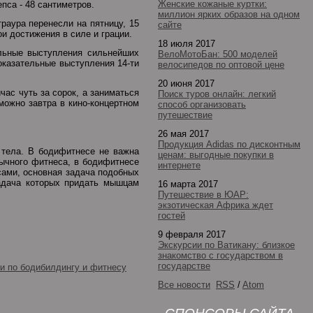
Женские кожаные куртки:
пса - 48 сантиметров.
миллион ярких образов на одном
раура перенесли на пятницу, 15
сайте
и достижения в силе и грации.
18 июля 2017
льные выступления сильнейших
ВелоМотоБан: 500 моделей
оказательные выступления 14-ти
велосипедов по оптовой цене
20 июня 2017
час чуть за сорок, а заниматься
Поиск туров онлайн: легкий
можно завтра в кино-концертном
способ организовать
путешествие
26 мая 2017
Продукция Adidas по дисконтным
 тела. В бодифитнесе не важна
ценам: выгодные покупки в
бычного фитнеса, в бодифитнесе
интернете
ами, основная задача подобных
адача которых придать мышцам
16 марта 2017
Путешествие в ЮАР:
экзотическая Африка ждет
гостей
9 февраля 2017
Экскурсии по Ватикану: близкое
знакомство с государством в
государстве
и по бодибилдингу и фитнесу
Все новости
RSS
/
Atom