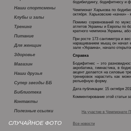
бодибилдингу, бодифитнесу и ф
Наши спортсмены
Чемпионат Харькова по бодибил
октября. Харьковские «качки» 
Клубы и залы
Помимо соревнований по мужс
Тренинг
атлетов Украины и Европы по б
кратного чемпиона Украины, аб
Питание
При росте 173 сантиметра и вес
наращиванием мышц он начал ещ
Для женщин
зале «Украина», начало открытог
Здоровье
Справка
Бодифитнес – это разновиднос
Магазин
акробатика, гимнастика, в бод
акцент делается на силовые т
Наши друзья
тренировок нарастить как мо
рельефную форму.
Супер звезды ББ
Дата публикации: 15 октября 20
Библиотека
Комментирование этой статьи з
Контакты
Полезные ссылки
На участие в Чемпионате П
СЛУЧАЙНОЕ ФОТО
Все новости