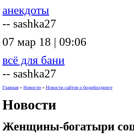
анекдоты
-- sashka27
07 мар 18 | 09:06
всё для бани
-- sashka27
Главная
»
Новости
»
Новости сайтов о бодибилдинге
Новости
Женщины-богатыри сош