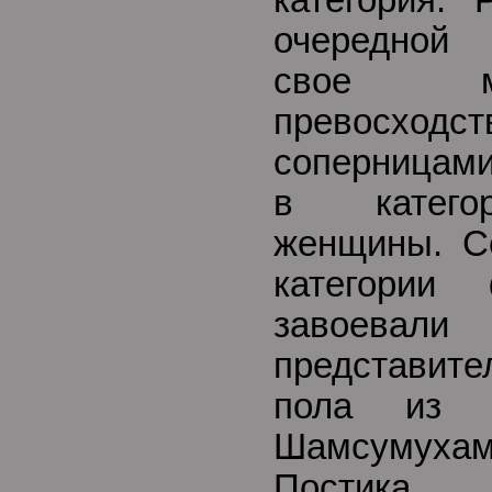
категория.
очередной
свое м
превос
соперницами
в катего
женщины. С
категории
завое
представите
пола из Л
Шамсумух
Постика.