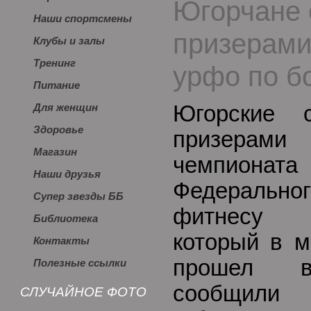
Югорчане 
Наши спортсмены
призерами
Клубы и залы
Тренинг
урфо по б
Питание
Югорские 
Для женщин
Здоровье
призера
Магазин
чемпиона
Наши друзья
Федераль
Супер звезды ББ
фитнесу и
Библиотека
который в 
Контакты
прошел в 
Полезные ссылки
сообщили 
СЛУЧАЙНОЕ ФОТО