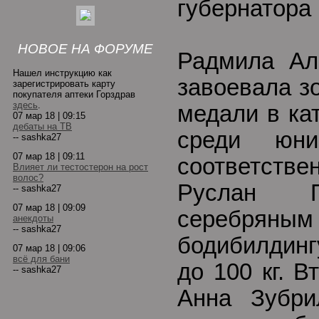
губернатора
НОВОЕ НА ФОРУМЕ
Радмила Ал
Нашел инструкцию как
завоевала з
зарегистрировать карту
покупателя аптеки Горздрав
здесь
.
медали в ка
07 мар 18 | 09:15
дебаты на ТВ
среди юн
-- sashka27
07 мар 18 | 09:11
соответстве
Влияет ли тестостерон на рост
волос?
Руслан Г
-- sashka27
07 мар 18 | 09:09
серебрян
анекдоты
-- sashka27
бодибилдин
07 мар 18 | 09:06
всё для бани
до 100 кг. 
-- sashka27
Анна Зубри