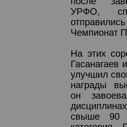
после зав
УРФО, сп
отправили
Чемпионат П
На этих сор
Гасанагаев 
улучшил сво
награды вы
он завоев
дисциплин
свыше 90 