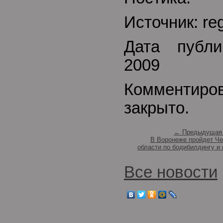
Источник: reg
Дата публи
2009
Комментиро
закрыто.
← Предыдущая 
В Воронеже пройдет Ч
области по бодибилдингу и
Все новости