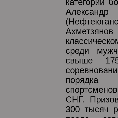
категории б
Алексан
(Нефтеюг
Ахметзянов 
классичес
среди муж
свыше 17
соревновани
порядка
спортсмено
СНГ. Призо
300 тысяч р