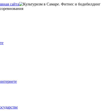
те
интернете
осударстве