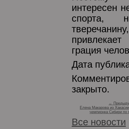
интересен н
спорта,
тверечан
привлекает
грация челов
Дата публика
Комментиро
закрыто.
← Предыду
Елена Макарова из Хакаси
чемпионка Сибири по
Все новости