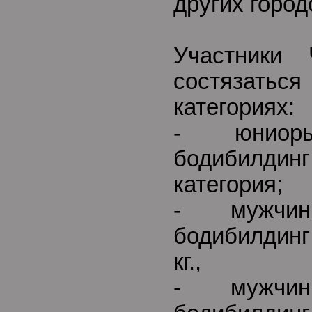
других город
Участники 
состязат
категориях:
- юниор
бодибилди
категория;
- мужчи
бодибилдинг
кг.,
- мужчи