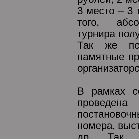
3 место – 3 
того, абс
турнира полу
Так же по
памятные пр
организатор
В рамках с
проведена
постановоч
номера, выс
др. Так ж