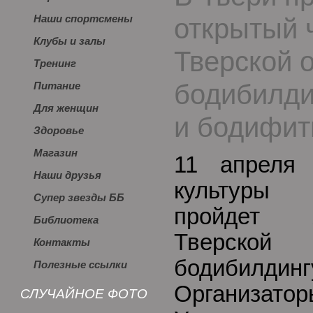
открытый 
Наши спортсмены
Клубы и залы
Тверской 
Тренинг
бодибилди
Питание
Для женщин
и бодифит
Здоровье
Магазин
11 апреля
Наши друзья
культуры
Супер звезды ББ
пройдет X
Библиотека
Тверско
Контакты
бодибилдин
Полезные ссылки
Организато
СЛУЧАЙНОЕ ФОТО