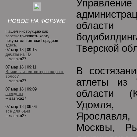
Управле
админист
НОВОЕ НА ФОРУМЕ
области
Нашел инструкцию как
бодибилд
зарегистрировать карту
покупателя аптеки Горздрав
здесь
.
Тверской обл
07 мар 18 | 09:15
дебаты на ТВ
-- sashka27
07 мар 18 | 09:11
В состязани
Влияет ли тестостерон на рост
волос?
атлеты из 
-- sashka27
07 мар 18 | 09:09
области (К
анекдоты
-- sashka27
Удомля,
07 мар 18 | 09:06
всё для бани
Ярославля,
-- sashka27
Москвы, Р