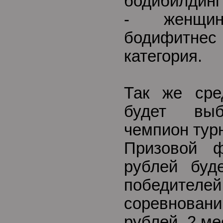
бодибилдинг 
- женщи
бодифитне
категория.
Так же сре
будет выб
чемпион тур
Призовой 
рублей буд
победителей
соревновани
рублей, 2 ме