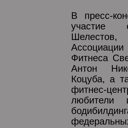
В пресс-ко
участие 
Шелестов
Ассоциаци
Фитнеса Све
Антон Ник
Коцуба, а т
фитнес-цент
любители 
бодибилдин
федеральны