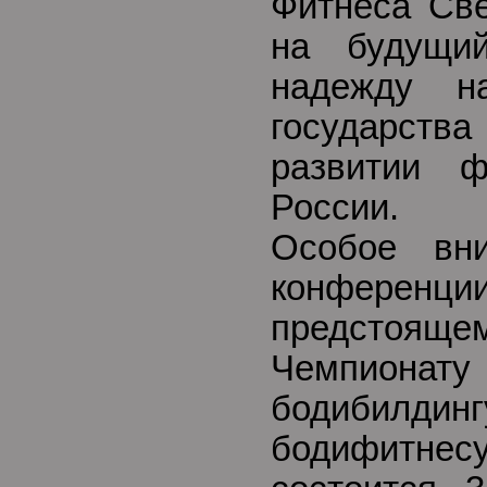
Фитнеса Све
на будущи
надежду н
государст
развитии ф
России.
Особое вн
конференц
предстоя
Чемпион
бодибилди
бодифит