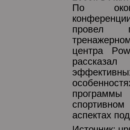
По окон
конференци
провел м
тренажерн
центра Po
рассказ
эффективных
особеннос
программ
спортивном
аспектах под
Источник: up