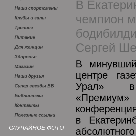
В Екатери
Наши спортсмены
чемпион м
Клубы и залы
Тренинг
бодибилди
Питание
Сергей Ше
Для женщин
Здоровье
В минувший
Магазин
центре газ
Наши друзья
Урал» в 
Супер звезды ББ
«Премиум» 
Библиотека
Контакты
конференция
Полезные ссылки
в Екатеринб
СЛУЧАЙНОЕ ФОТО
абсолютного