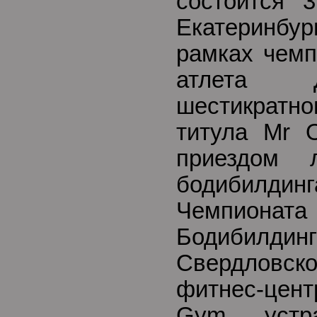
состоится 3
Екатеринб
рамках чемп
атлета 
шестикрат
титула Mr O
приездом 
бодибилди
Чемпионат
Бодибилд
Свердловск
фитнес-це
Gym – устра