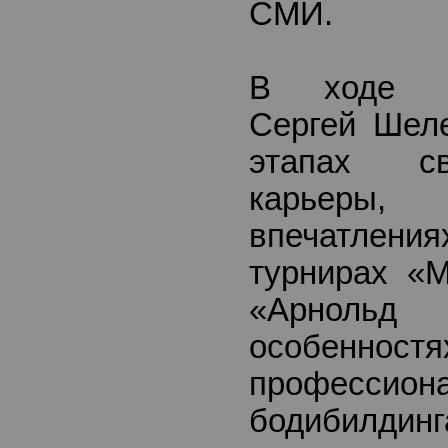
СМИ.
В ходе пр
Сергей Шеле
этапах св
карьер
впечатлен
турнирах «
«Арнольд
особенностя
профессиона
бодибилди