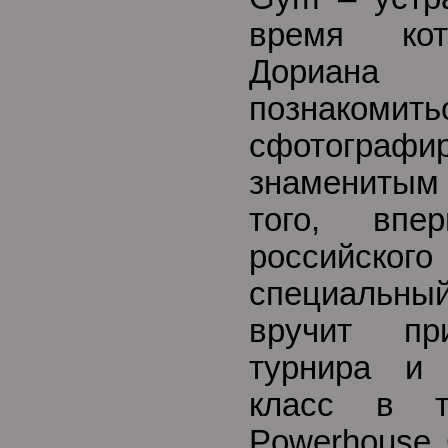
время кот
Дориана
позна
сфотогра
знамениты
того, впе
российско
специальный
вручит пр
турнира и 
класс в т
Powerhouse 