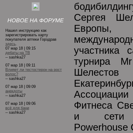
бодибилдин
Сергея Шел
НОВОЕ НА ФОРУМЕ
Европы, 
Нашел инструкцию как
зарегистрировать карту
междунар
покупателя аптеки Горздрав
здесь
.
участника с
07 мар 18 | 09:15
дебаты на ТВ
-- sashka27
турнира Mr
07 мар 18 | 09:11
Шелесто
Влияет ли тестостерон на рост
волос?
-- sashka27
Екатеринбу
07 мар 18 | 09:09
анекдоты
Ассоциаци
-- sashka27
Фитнеса Све
07 мар 18 | 09:06
всё для бани
-- sashka27
и сети ф
Powerhouse