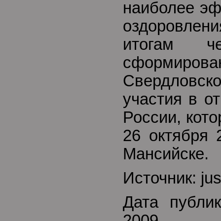
наиболее эф
оздоровлен
итогам че
сформирован
Свердловс
участия в о
России, кото
26 октября 
Мансийске.
Источник: jus
Дата публик
2009