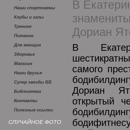
В Екатери
Наши спортсмены
знамениты
Клубы и залы
Тренинг
Дориан Ят
Питание
В Екатер
Для женщин
Здоровье
шестикрат
Магазин
самого прес
Наши друзья
бодибилди
Супер звезды ББ
Дориан Ят
Библиотека
открытый ч
Контакты
бодибилди
Полезные ссылки
бодифитне
СЛУЧАЙНОЕ ФОТО