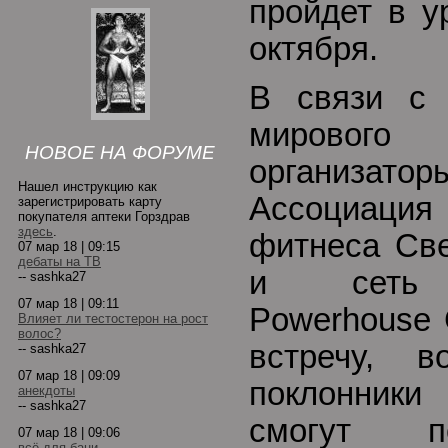
пройдет в у
октября.
В связи с 
мирового
НОВОЕ НА ФОРУМЕ
организат
Нашел инструкцию как
Ассоциаци
зарегистрировать карту
покупателя аптеки Горздрав
здесь
.
фитнеса Све
07 мар 18 | 09:15
дебаты на ТВ
и сеть ф
-- sashka27
07 мар 18 | 09:11
Powerhouse
Влияет ли тестостерон на рост
волос?
встречу, 
-- sashka27
07 мар 18 | 09:09
поклонник
анекдоты
-- sashka27
смогут п
07 мар 18 | 09:06
всё для бани