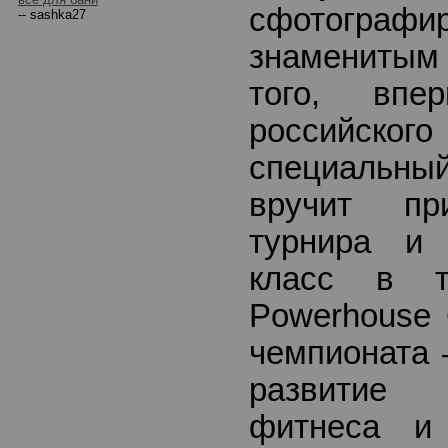
сфотогра
-- sashka27
знамениты
того, впе
российско
специальный
вручит пр
турнира и 
класс в т
Powerhouse 
чемпионата 
развитие
фитнеса и