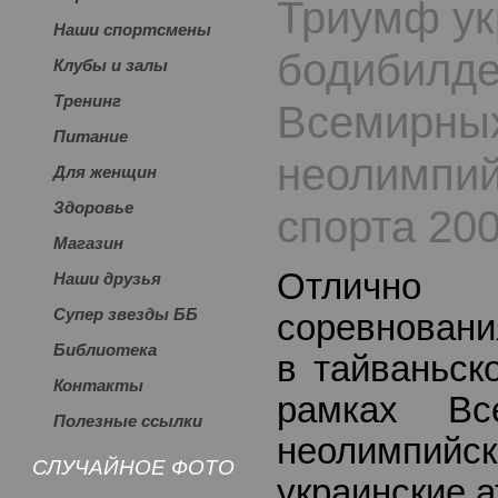
Триумф ук
Наши спортсмены
бодибилдер
Клубы и залы
Тренинг
Всемирных
Питание
неолимпий
Для женщин
Здоровье
спорта 200
Магазин
Отлично
Наши друзья
Супер звезды ББ
соревновани
Библиотека
в тайваньск
Контакты
рамках Вс
Полезные ссылки
неолимпийс
СЛУЧАЙНОЕ ФОТО
украинские а