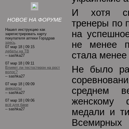
И хотя с
НОВОЕ НА ФОРУМЕ
тренеры по 
Нашел инструкцию как
на успешное
зарегистрировать карту
покупателя аптеки Горздрав
не менее п
здесь
.
07 мар 18 | 09:15
дебаты на ТВ
стала менее 
-- sashka27
07 мар 18 | 09:11
Не было ра
Влияет ли тестостерон на рост
волос?
-- sashka27
соревнова
07 мар 18 | 09:09
среднем в
анекдоты
-- sashka27
женскому 
07 мар 18 | 09:06
всё для бани
-- sashka27
медали и ти
Всемирны