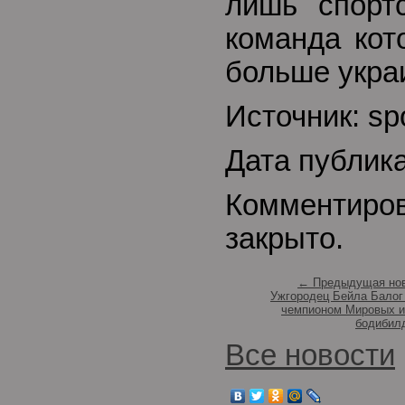
лишь спорт
команда кот
больше укра
Источник: sp
Дата публик
Комментиро
закрыто.
← Предыдущая но
Ужгородец Бейла Балог
чемпионом Мировых и
бодибил
Все новости