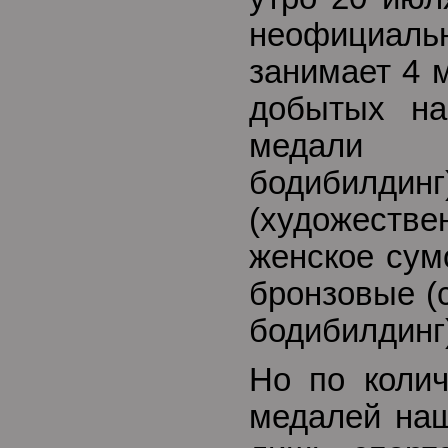
неофици
занимает 4 
добытых на
медали (
бодибилдин
(художеств
женское сум
бронзовые (
бодибилдинг
Но по колич
медалей наш