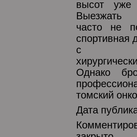
высот уже
Выезжать 
часто не п
спортивная 
с мно
хирургичес
Однако бр
професси
томский онко
Дата публик
Комментиро
закрыто.