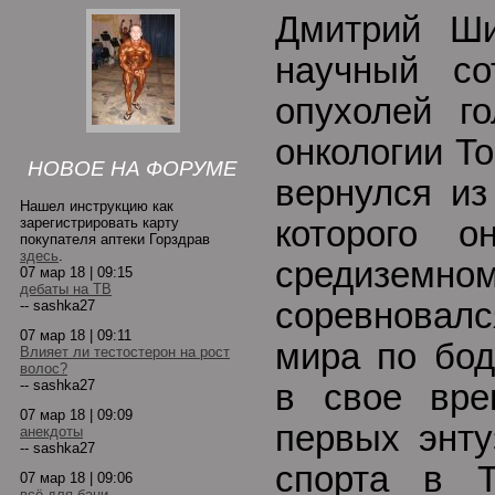
Дмитрий Ш
научный со
опухолей 
онкологии Т
НОВОЕ НА ФОРУМЕ
вернулся из
Нашел инструкцию как
зарегистрировать карту
которого 
покупателя аптеки Горздрав
здесь
.
средиземном
07 мар 18 | 09:15
дебаты на ТВ
соревновал
-- sashka27
07 мар 18 | 09:11
мира по бод
Влияет ли тестостерон на рост
волос?
-- sashka27
в свое вр
07 мар 18 | 09:09
первых энту
анекдоты
-- sashka27
спорта в Т
07 мар 18 | 09:06
всё для бани