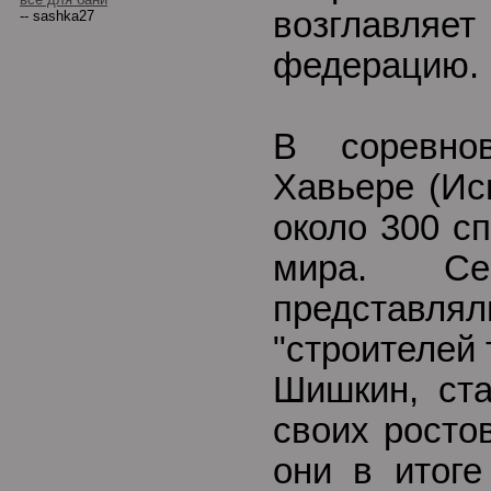
возглавл
-- sashka27
федерацию.
В соревн
Хавьере (Ис
около 300 с
мира. С
представлял
"строителей 
Шишкин, ст
своих росто
они в итог