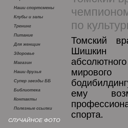
чемпионо
Наши спортсмены
Клубы и залы
по культу
Тренинг
Питание
Томский вр
Для женщин
Шишкин з
Здоровье
абсолютн
Магазин
мирового
Наши друзья
бодибилдинг
Супер звезды ББ
Библиотека
ему возм
Контакты
профессион
Полезные ссылки
спорта.
СЛУЧАЙНОЕ ФОТО