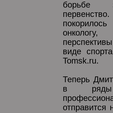
борьбе 
первенств
покорилось
онкологу
перспектив
виде спорта
Tomsk.ru.
Теперь Дми
в ряды 
професси
отправится 