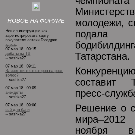
чемпионат
Министер
НОВОЕ НА ФОРУМЕ
молодежи, с
Нашел инструкцию как
подала
зарегистрировать карту
покупателя аптеки Горздрав
бодибилд
здесь
.
07 мар 18 | 09:15
Татарстана.
дебаты на ТВ
-- sashka27
07 мар 18 | 09:11
Конкуренц
Влияет ли тестостерон на рост
волос?
составит 
-- sashka27
07 мар 18 | 09:09
пресс-служб
анекдоты
-- sashka27
07 мар 18 | 09:06
Решение о с
всё для бани
-- sashka27
мира–2012 
ноября 