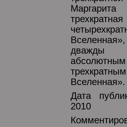
Маргари
трехкратна
четырех
Вселенная
дважды
абсолютным
трехкрат
Вселенная».
Дата публи
2010
Комментиро