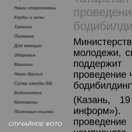
проведени
Наши спортсмены
Клубы и залы
бодибилди
Тренинг
Питание
Министер
Для женщин
молодежи, с
Здоровье
поддерж
Магазин
проведение 
Наши друзья
бодибилдинг
Супер звезды ББ
Библиотека
(Казань, 19
Контакты
информ»
Полезные ссылки
проведе
СЛУЧАЙНОЕ ФОТО