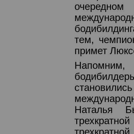
очередн
междунаро
бодибилдинг
тем, чемпио
примет Люкс
Напомним, 
бодибилде
становили
междунаро
Наталья Б
трехкратной
трехкратной