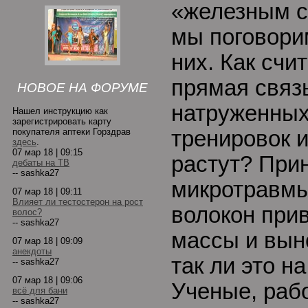
«железным с
мы поговори
них. Как счит
прямая связ
НОВОЕ НА ФОРУМЕ
натруженны
Нашел инструкцию как
зарегистрировать карту
покупателя аптеки Горздрав
тренировок и
здесь
.
07 мар 18 | 09:15
растут? Прин
дебаты на ТВ
-- sashka27
микротравм
07 мар 18 | 09:11
Влияет ли тестостерон на рост
волокон прив
волос?
-- sashka27
массы и вын
07 мар 18 | 09:09
анекдоты
так ли это н
-- sashka27
07 мар 18 | 09:06
Ученые, раб
всё для бани
-- sashka27