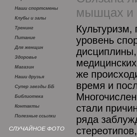
мышцах и 
Наши спортсмены
Клубы и залы
Культуризм,
Тренинг
уровень спо
Питание
Для женщин
дисциплины,
Здоровье
медицинских 
Магазин
же происход
Наши друзья
время и посл
Супер звезды ББ
Многочислен
Библиотека
стали причи
Контакты
Полезные ссылки
ряда заблуж
СЛУЧАЙНОЕ ФОТО
стереотипов,