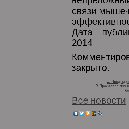
непреложный
связи мышеч
эффективнос
Дата публи
2014
Комментиро
закрыто.
← Предыдущ
В Ярославле прош
б
Все новости