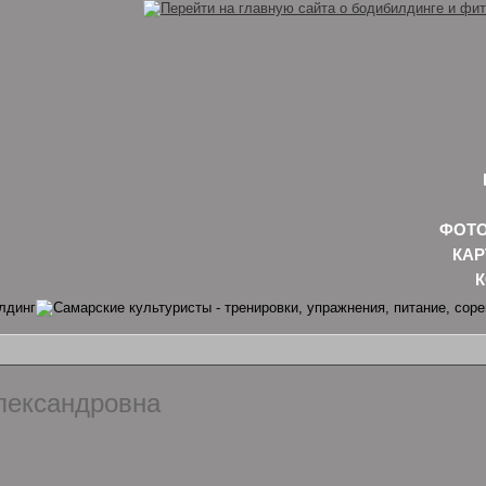
ФОТО
КАР
лександровна