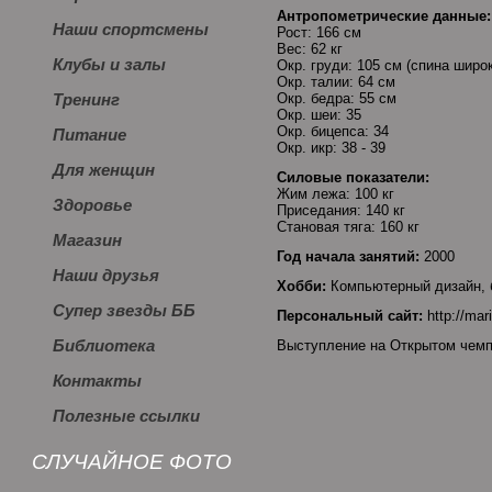
Антропометрические данные:
Наши спортсмены
Рост: 166 см
Вес: 62 кг
Клубы и залы
Окр. груди: 105 см (спина широ
Окр. талии: 64 см
Окр. бедра: 55 см
Тренинг
Окр. шеи: 35
Окр. бицепса: 34
Питание
Окр. икр: 38 - 39
Для женщин
Силовые показатели:
Жим лежа: 100 кг
Здоровье
Приседания: 140 кг
Становая тяга: 160 кг
Магазин
Год начала занятий:
2000
Наши друзья
Хобби:
Компьютерный дизайн, 
Супер звезды ББ
Персональный сайт:
http://mar
Библиотека
Выступление на Открытом чемпи
Контакты
Полезные ссылки
СЛУЧАЙНОЕ ФОТО