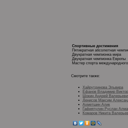
Спортивные достижения
Пятикратная абсолютная чемпи
Двукратная чемпионка мира
Двукратная чемпионка Европы
Мастер спорта международного
Смотрите также:
Хайрутдинова Эльвира
Ефанов Владимир Викто
Шокин Андрей Валерьеви
Денисов Максим Алексан
Ахметшин Алик
Гафиятулин Руслан Алма
Комаров Никита Валерье