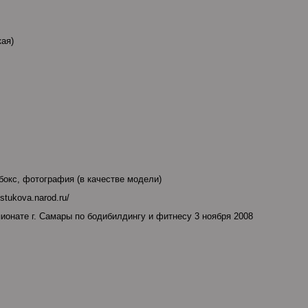
кая)
бокс, фотография (в качестве модели)
istukova.narod.ru/
онате г. Самары по бодибилдингу и фитнесу 3 ноября 2008