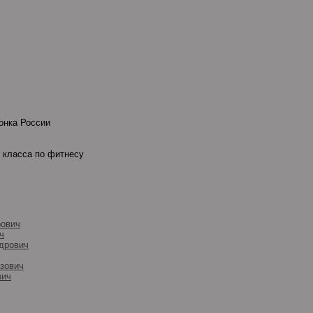
онка России
 класса по фитнесу
рович
ч
дрович
зович
вич