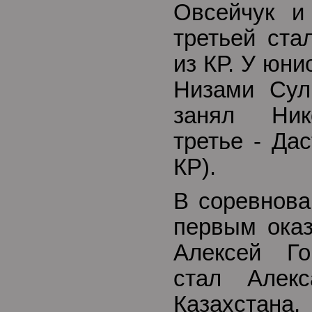
Овсейчук и
третьей ста
из КР. У юн
Низами Сул
занял Ник
третье - Да
КР).
В соревнова
первым оказ
Алексей Го
стал Алек
Казахста