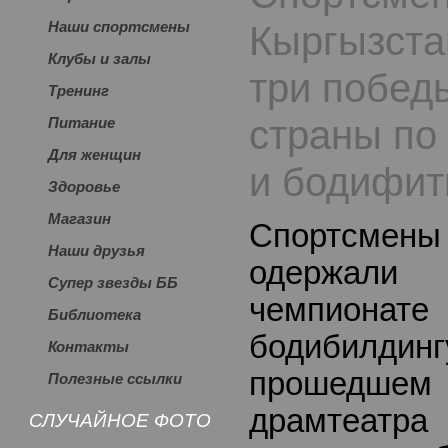
Кыргызста
Наши спортсмены
Клубы и залы
три побед
Тренинг
страны по
Питание
Для женщин
и бодифит
Здоровье
Магазин
Спортсмен
Наши друзья
одержали
Супер звезды ББ
чемпион
Библиотека
бодибилдин
Контакты
прошедшем 
Полезные ссылки
драмтеатр
СЛУЧАЙНОЕ ФОТО