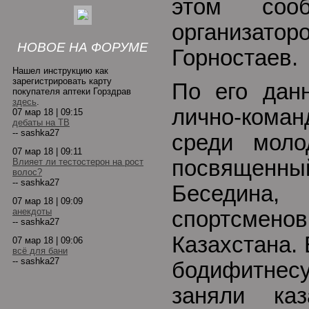
этом
со
организатор
НОВОЕ НА ФОРУМЕ
Горностаев.
Нашел инструкцию как
зарегистрировать карту
По его дан
покупателя аптеки Горздрав
здесь
.
лично-коман
07 мар 18 | 09:15
дебаты на ТВ
-- sashka27
среди моло
07 мар 18 | 09:11
посвященны
Влияет ли тестостерон на рост
волос?
-- sashka27
Беседина,
07 мар 18 | 09:09
анекдоты
спортсмен
-- sashka27
Казахстана.
07 мар 18 | 09:06
всё для бани
-- sashka27
бодифитнесу
заняли каз