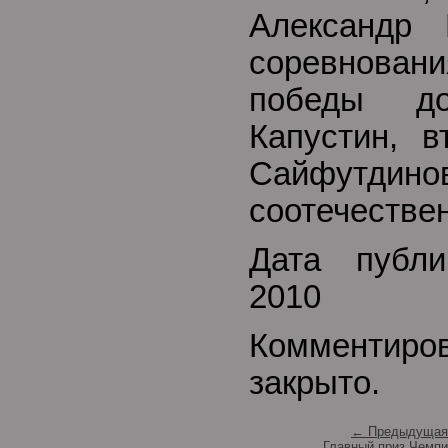
Александр 
соревнова
победы до
Капустин, 
Сайфутди
соотечествен
Дата публи
2010
Комментиро
закрыто.
← Предыдущая 
Главный приз Чемпи