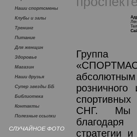
проспект
Наши спортсмены
Ад
Клубы и залы
Лен
Тел
Тренинг
Сай
Питание
Для женщин
Групп
Здоровье
«СПОРТМА
Магазин
абсолют
Наши друзья
розничного 
Супер звезды ББ
Библиотека
спортивных
Контакты
СНГ. Мы 
Полезные ссылки
благодар
СЛУЧАЙНОЕ ФОТО
стратегии и