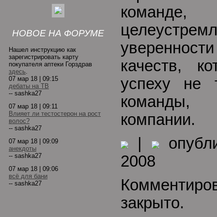
кома
целеуст
НОВОЕ НА ФОРУМЕ
увереннос
Нашел инструкцию как
зарегистрировать карту
качеств, к
покупателя аптеки Горздрав
здесь
.
07 мар 18 | 09:15
успеху не 
дебаты на ТВ
-- sashka27
команды,
07 мар 18 | 09:11
Влияет ли тестостерон на рост
компании.
волос?
-- sashka27
|
опубли
07 мар 18 | 09:09
анекдоты
-- sashka27
2008
07 мар 18 | 09:06
всё для бани
Комментиро
-- sashka27
закрыто.