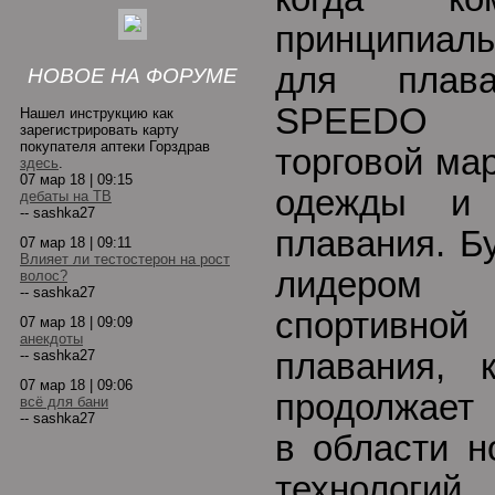
принципиал
для плава
НОВОЕ НА ФОРУМЕ
SPEEDO 
Нашел инструкцию как
зарегистрировать карту
покупателя аптеки Горздрав
торговой ма
здесь
.
07 мар 18 | 09:15
одежды и 
дебаты на ТВ
-- sashka27
плавания. Б
07 мар 18 | 09:11
Влияет ли тестостерон на рост
лидером 
волос?
-- sashka27
спортивно
07 мар 18 | 09:09
анекдоты
-- sashka27
плавания,
07 мар 18 | 09:06
продолжает 
всё для бани
-- sashka27
в области н
технологий.