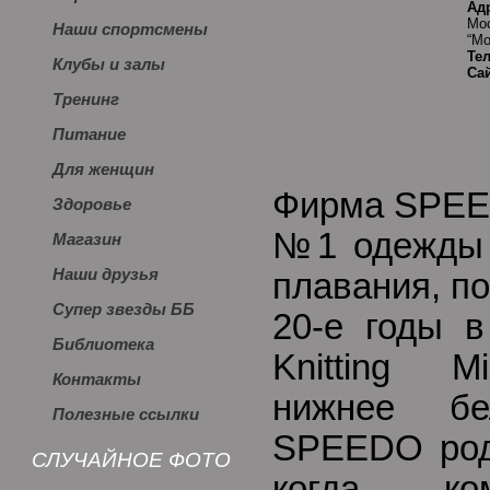
Ад
Мос
Наши спортсмены
“Мо
Те
Клубы и залы
Сай
Тренинг
Питание
Для женщин
Фирма SPEED
Здоровье
№1 одежды 
Магазин
Наши друзья
плавания, п
Супер звезды ББ
20-е годы 
Библиотека
Knitting M
Контакты
нижнее б
Полезные ссылки
SPEEDO роди
СЛУЧАЙНОЕ ФОТО
когда ко