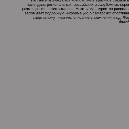
На сайте публикуются новости культуризма в Самаре и
календарь региональных, российских и зарубежных соре
размещаются в фотогалерее. Анкеты культуристов располо
залов дает подробную информацию о самарских спортивны
спортивному питанию, описание упражнений и т.д. Ф
бодиб