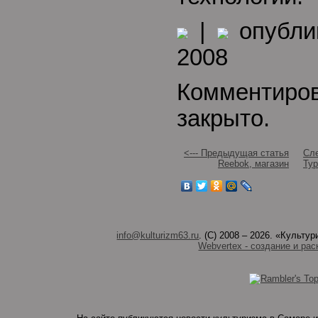
|
опублик
2008
Комментиро
закрыто.
<--- Предыдущая статья
Сле
Reebok, магазин
Тур
info@kulturizm63.ru
. (C) 2008 – 2026. «Культ
Webvertex - создание и рас