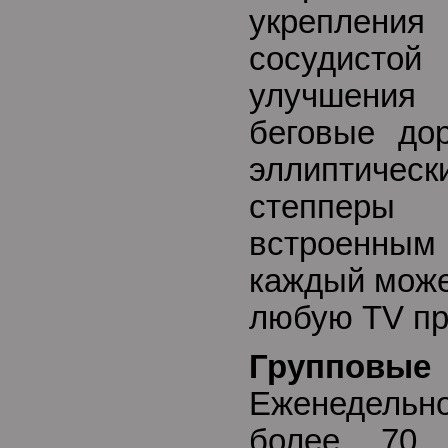
укрепле
сосудис
улучшения
беговые дор
эллиптиче
степперы 
встроенным 
каждый може
любую TV пр
Группов
Еженедельно
более 70 