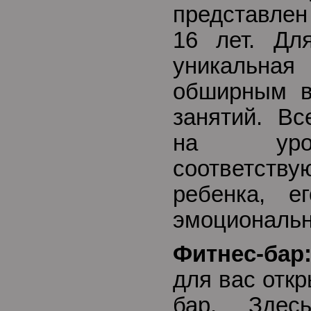
представлен
16 лет. Дл
уникальн
обширным в
занятий. Вс
на уров
соответс
ребенка, е
эмоциональн
Фитнес-бар
для вас отк
бар. Здес