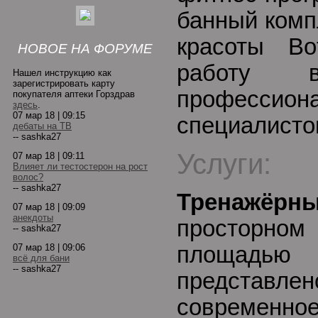
банный комп
красоты Bot
НОВОЕ НА ФОРУМЕ
работу в
Нашел инструкцию как
зарегистрировать карту
профессио
покупателя аптеки Горздрав
здесь
.
07 мар 18 | 09:15
специалисто
дебаты на ТВ
-- sashka27
Услуги:
07 мар 18 | 09:11
Влияет ли тестостерон на рост
волос?
-- sashka27
Тренажёр
07 мар 18 | 09:09
анекдоты
просторном
-- sashka27
07 мар 18 | 09:06
площадь
всё для бани
-- sashka27
предста
современное