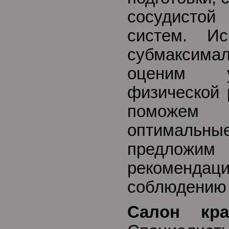
сосудисто
систем. И
субмаксимал
оценим 
физической 
поможем
оптималь
предл
рекоменда
соблюдению 
Салон крас