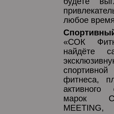
будете выг
привлекате
любое время
Спортивный
«СОК Фит
найдёте 
эксклюзи
спортивн
фитнеса, п
активного 
марок C
MEETING, 