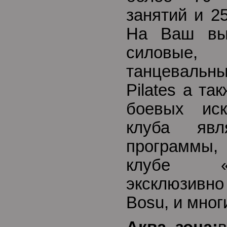
занятий и 2
На Ваш вы
силовы
танцевальн
Pilates а т
боевых иск
клуба явл
программы,
клубе «
эксклюзивно -
Bosu, и мног