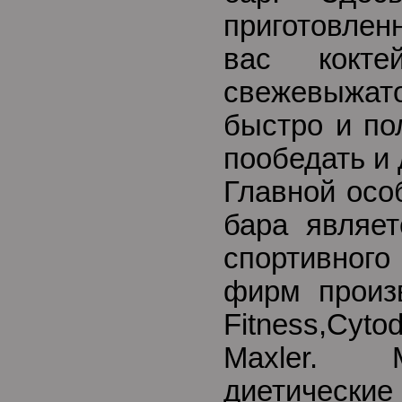
приготовлен
вас кокте
свежевыжат
быстро и по
пообедать и
Главной осо
бара являе
спортивног
фирм произв
Fitness,Cy
Maxler. 
диетичес