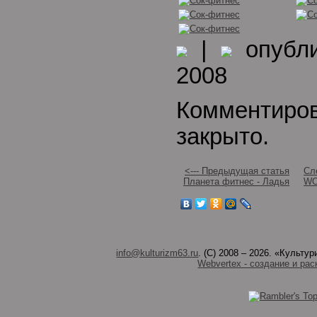
|
опубли
2008
Комментиро
закрыто.
<--- Предыдущая статья
Сл
Планета фитнес - Ладья
WO
info@kulturizm63.ru
. (C) 2008 – 2026. «Культ
Webvertex - создание и рас