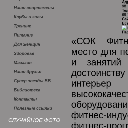
Ад
98
Наши спортсмены
Те
69-
Клубы и залы
Сай
Ес
Тренинг
Па
Питание
«СОК Фитн
Для женщин
место для п
Здоровье
и занятий
Магазин
достоинств
Наши друзья
интер
Супер звезды ББ
Библиотека
высококачес
Контакты
оборудова
Полезные ссылки
фитнес-инду
СЛУЧАЙНОЕ ФОТО
фитнес-про