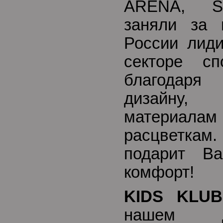
ARENA, S
заняли за 
России лид
секторе сп
благодаря 
дизайну,
материа
расцветка
подарит В
комфорт!
KIDS KLUB
нашем д