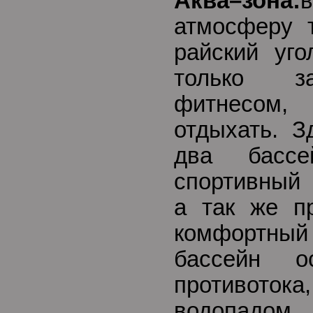
Аква–зона:
атмосферу 
райский уго
только за
фитнесом,
отдыхать. З
два басс
спортивный 
а так же п
комфортный 
бассейн о
противото
водопадом