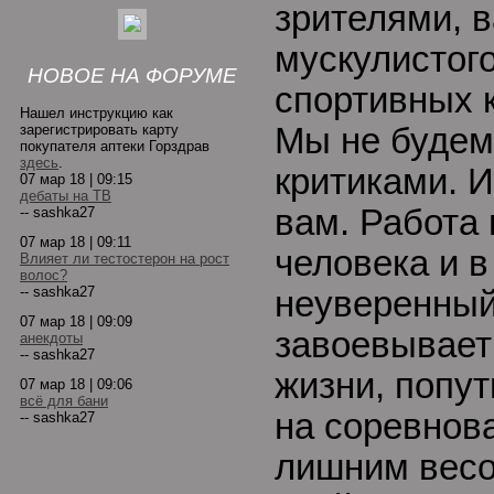
зрителями, 
мускулистого
НОВОЕ НА ФОРУМЕ
спортивных 
Нашел инструкцию как
зарегистрировать карту
Мы не будем
покупателя аптеки Горздрав
здесь
.
критиками. И
07 мар 18 | 09:15
дебаты на ТВ
вам. Работа
-- sashka27
07 мар 18 | 09:11
человека и в
Влияет ли тестостерон на рост
волос?
-- sashka27
неуверенный
07 мар 18 | 09:09
завоевывает
анекдоты
-- sashka27
жизни, попу
07 мар 18 | 09:06
всё для бани
на соревнова
-- sashka27
лишним весо