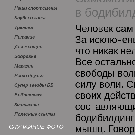
в бодибил
Наши спортсмены
Клубы и залы
Человек сам
Тренинг
За исключен
Питание
Для женщин
что никак не
Здоровье
Все остально
Магазин
свободы вол
Наши друзья
силу воли. С
Супер звезды ББ
своих действ
Библиотека
составляющи
Контакты
Полезные ссылки
бодибилдинг 
СЛУЧАЙНОЕ ФОТО
мышц. Говоря