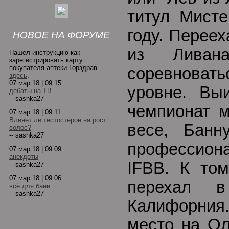
титул Мист
году. Перее
НОВОЕ НА ФОРУМЕ
из Ливан
Нашел инструкцию как
зарегистрировать карту
покупателя аптеки Горздрав
соревновать
здесь
.
07 мар 18 | 09:15
уровне. Вы
дебаты на ТВ
-- sashka27
чемпионат м
07 мар 18 | 09:11
Влияет ли тестостерон на рост
весе, Банн
волос?
-- sashka27
профессио
07 мар 18 | 09:09
анекдоты
IFBB. К то
-- sashka27
07 мар 18 | 09:06
перехал в
всё для бани
-- sashka27
Калифорния
место на Ол