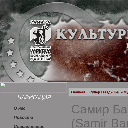
»
»
Главная
Супер звезды ББ
М
НАВИГАЦИЯ
Самир Ба
О нас
Новости
(Samir Ba
Соревнования