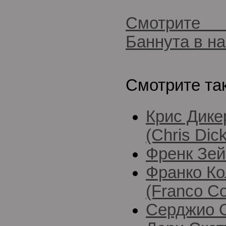
Смотрите
Баннута в н
Смотрите та
Крис Дике
(Chris Dic
Френк Зей
Франко К
(Franco C
Серджио О