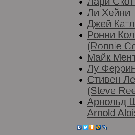
Лари Скотт
Ли Хейни
Джей Катле
Ронни Ко
(Ronnie C
Майк Мент
Лу Ферринь
Стивен Ле
(Steve Re
Арнольд Ш
Arnold Alo