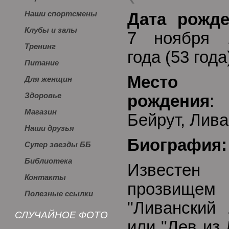
Наши спортсмены
Дата рожд
Клубы и залы
7 ноября 
Тренинг
года (53 год
Питание
Место
Для женщин
Здоровье
рождения
:
Магазин
Бейрут, Лива
Наши друзья
Биография:
Супер звезды ББ
Библиотека
Известен
Контакты
прозвищем
Полезные ссылки
"Ливанский 
СЛУЧАЙНОЕ ФОТО
или "Лев из