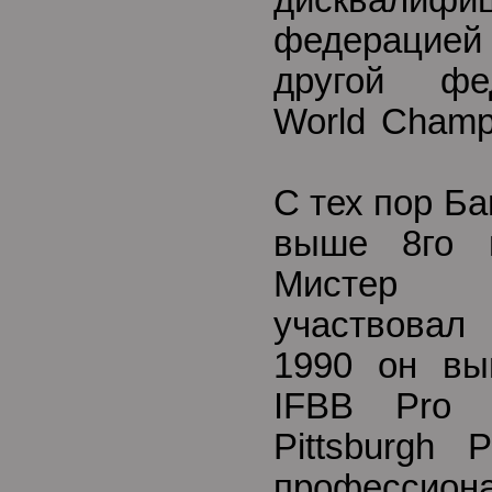
дисквалифиц
федерацией 
другой фе
World Champi
С тех пор Б
выше 8го 
Мистер 
участвовал
1990 он вы
IFBB Pro 
Pittsburgh P
профессио