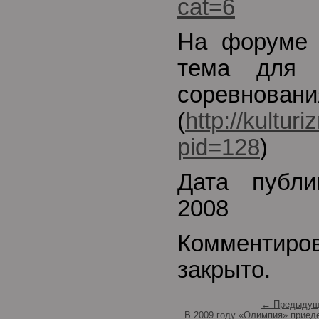
cat=6
На форуме 
тема для 
соревновани
(
http://kultur
pid=128
)
Дата публи
2008
Комментиро
закрыто.
← Предыдущ
В 2009 году «Олимпия» приед