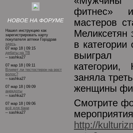
«Мужчины 
фитнес» 
НОВОЕ НА ФОРУМЕ
мастеров ст
Нашел инструкцию как
Меликсетян 
зарегистрировать карту
покупателя аптеки Горздрав
в категории
здесь
.
07 мар 18 | 09:15
выиграл
дебаты на ТВ
-- sashka27
категории,
07 мар 18 | 09:11
Влияет ли тестостерон на рост
волос?
заняла треть
-- sashka27
женщины фи
07 мар 18 | 09:09
анекдоты
-- sashka27
Смотрите фо
07 мар 18 | 09:06
всё для бани
мероприятия
-- sashka27
http://kulturi