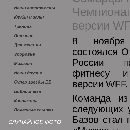
Чемпионат
Наши спортсмены
Клубы и залы
версии W
Тренинг
Питание
8 ноября
Для женщин
состоялся О
Здоровье
России по
Магазин
фитнесу и
Наши друзья
версии WFF.
Супер звезды ББ
Библиотека
Команда из
Контакты
следующих у
Полезные ссылки
Базов стал 
СЛУЧАЙНОЕ ФОТО