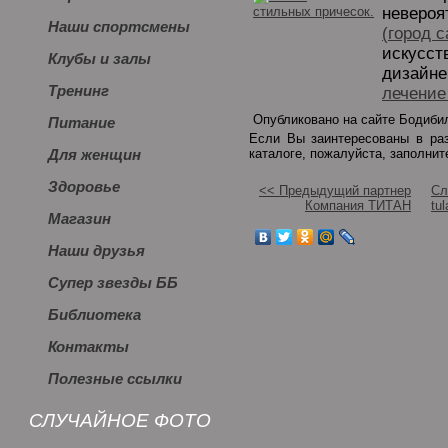
невероя
Наши спортсмены
(город 
искусст
Клубы и залы
дизайне
Тренинг
лечение
Опубликовано на сайте Бодибил
Питание
Если Вы заинтересованы в р
каталоге, пожалуйста, заполни
Для женщин
Здоровье
<< Предыдущий партнер
Сл
Компания ТИТАН
tul
Магазин
Наши друзья
Супер звезды ББ
Библиотека
Контакты
Полезные ссылки
СЛУЧАЙНОЕ ФОТО