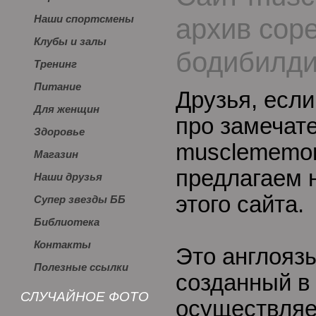
архив сор
Наши спортсмены
Клубы и залы
бодибилди
Тренинг
Питание
Друзья, если
Для женщин
про замечат
Здоровье
musclememor
Магазин
предлагаем 
Наши друзья
этого сайта.
Супер звезды ББ
Библиотека
Контакты
Это англояз
Полезные ссылки
созданный в
СЛУЧАЙНОЕ ФОТО
осуществляе