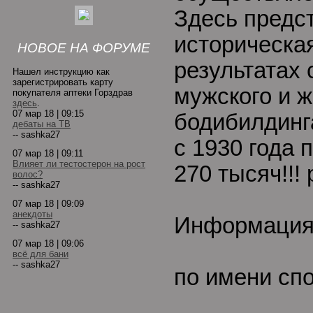
Здесь предс
историческа
НОВОЕ НА ФОРУМЕ
результатах
Нашел инструкцию как
зарегистрировать карту
мужского и ж
покупателя аптеки Горздрав
здесь
.
07 мар 18 | 09:15
бодибилдинг
дебаты на ТВ
-- sashka27
с 1930 года 
07 мар 18 | 09:11
Влияет ли тестостерон на рост
270 тысяч!!!
волос?
-- sashka27
07 мар 18 | 09:09
анекдоты
Информация 
-- sashka27
07 мар 18 | 09:06
всё для бани
-- sashka27
по имени сп