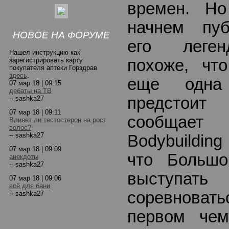
времен. Н
начнем пуб
НОВОЕ НА ФОРУМЕ
его леген
Нашел инструкцию как
зарегистрировать карту
похоже, чт
покупателя аптеки Горздрав
здесь
.
еще одна 
07 мар 18 | 09:15
дебаты на ТВ
предстоит
-- sashka27
07 мар 18 | 09:11
сообщае
Влияет ли тестостерон на рост
волос?
-- sashka27
Bodybuildin
07 мар 18 | 09:09
что Большо
анекдоты
-- sashka27
выступа
07 мар 18 | 09:06
всё для бани
соревновать
-- sashka27
первом чем