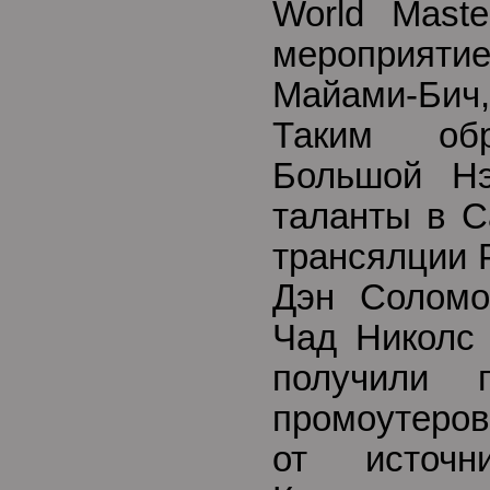
World Maste
мероприятие
Майами-Би
Таким обр
Большой Нэ
таланты в С
трансялции 
Дэн Соломо
Чад Николс 
получили 
промоутеров
от источн