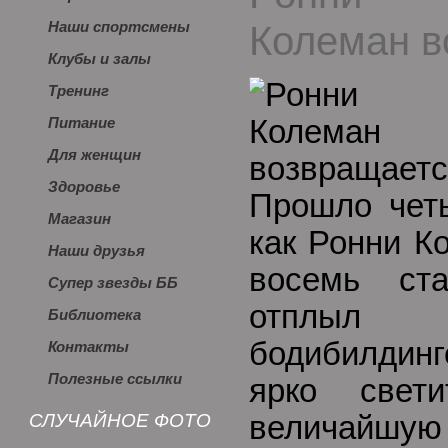
Колеман в
Наши спортсмены
Клубы и залы
Тренинг
Питание
Для женщин
Здоровье
Прошло четы
Магазин
как Ронни К
Наши друзья
восемь ст
Супер звезды ББ
отплыл
Библиотека
бодибилдинг
Контакты
Полезные ссылки
ярко свет
СЛУЧАЙНОЕ ФОТО
величайшу