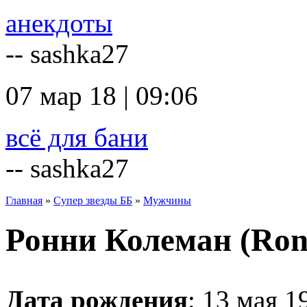
анекдоты
-- sashka27
07 мар 18 | 09:06
всё для бани
-- sashka27
Главная
»
Супер звезды ББ
»
Мужчины
Ронни Колеман (Ron
Дата рождения
: 13 мая 1