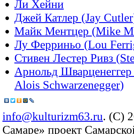
Ли Хейни
Джей Катлер (Jay Cutler
Майк Ментцер (Mike Me
Лу Ферриньо (Lou Ferri
Стивен Лестер Ривз (St
Арнольд Шварценеггер 
Alois Schwarzenegger)
info@kulturizm63.ru
. (C) 
Самаре» проект Самарско