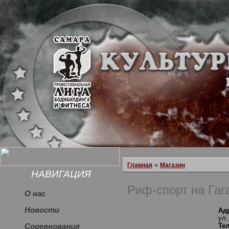
»
Главная
Магазин
НАВИГАЦИЯ
Риф-спорт на Гаг
О нас
Новости
Ад
ул.
Те
Соревнования