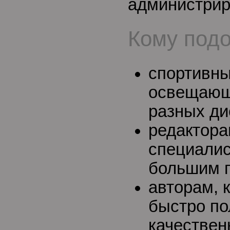
администрир
Кому подо
спортивны
освещающ
разных ди
редактор
специали
большим п
авторам, 
быстро по
качествен