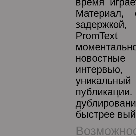
время игра
Материал, 
задержкой,
PromTex
моменталь
новостны
интервью,
уникальный
публикации.
дублирова
быстрее выйт
Возможнос