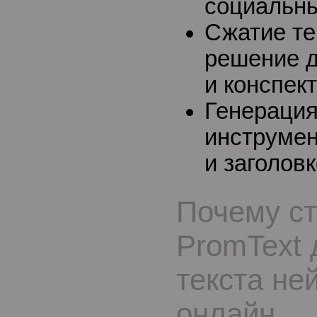
социальны
Сжатие те
решение д
и конспек
Генераци
инструмен
и заголовк
Почему ст
PromText 
текста не
онлайн