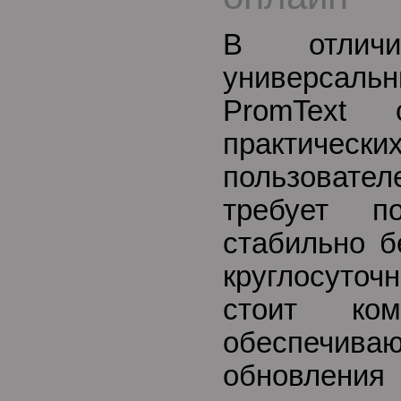
В отлич
универсаль
PromText 
практич
пользоват
требует по
стабильно б
круглосуточн
стоит ком
обеспечив
обновле