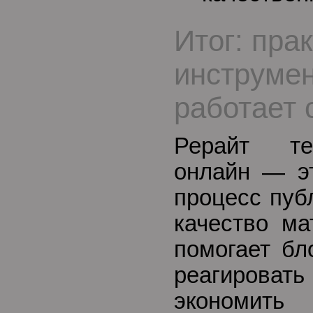
Итог: пра
инструмен
работает 
Рерайт те
онлайн — эт
процесс пуб
качество ма
помогает бл
реагирова
эконом