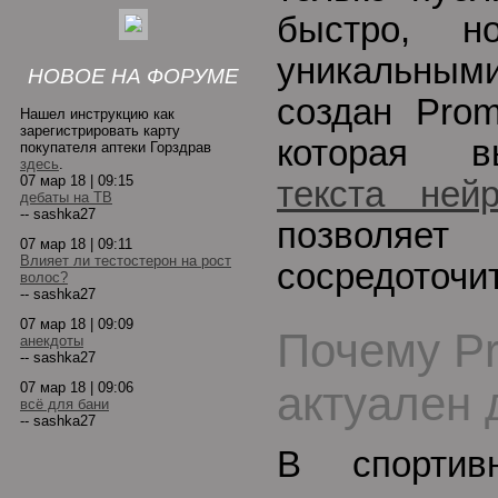
быстро, 
уникальны
НОВОЕ НА ФОРУМЕ
создан Prom
Нашел инструкцию как
зарегистрировать карту
которая 
покупателя аптеки Горздрав
здесь
.
07 мар 18 | 09:15
текста ней
дебаты на ТВ
-- sashka27
позволя
07 мар 18 | 09:11
Влияет ли тестостерон на рост
сосредоточит
волос?
-- sashka27
07 мар 18 | 09:09
Почему P
анекдоты
-- sashka27
актуален 
07 мар 18 | 09:06
всё для бани
-- sashka27
В спортив