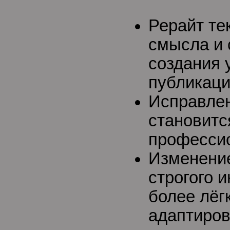
Рерайт те
смысла и 
создания 
публикаци
Исправлен
становитс
професси
Изменение
строгого 
более лёгк
адаптиров