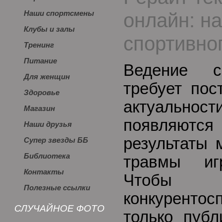
онлайн: н
Наши спортсмены
Клубы и залы
спортивног
Тренинг
Питание
Ведение с
Для женщин
требует пос
Здоровье
актуальн
Магазин
появляют
Наши друзья
результаты 
Супер звезды ББ
Библиотека
травмы игр
Контакты
Чтобы 
Полезные ссылки
конкурентос
СЛУЧАЙНОЕ ФОТО
только публ