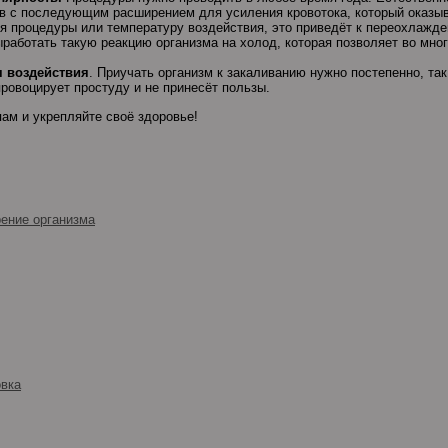
в с последующим расширением для усиления кровотока, который оказы
мя процедуры или температуру воздействия, это приведёт к переохлажд
работать такую реакцию организма на холод, которая позволяет во мно
я воздействия
. Приучать организм к закаливанию нужно постепенно, та
ровоцирует простуду и не принесёт пользы.
ам и укрепляйте своё здоровье!
рение организма
овка