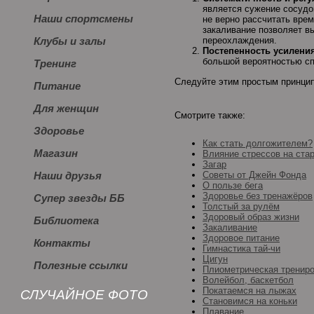
является сужение сосудо
Наши спортсмены
не верно рассчитать вре
закаливание позволяет вы
переохлаждения.
Клубы и залы
Постепенность усилени
большой вероятностью сп
Тренинг
Следуйте этим простым принцип
Питание
Для женщин
Смотрите также:
Здоровье
Как стать долгожителем?
Магазин
Влияние стрессов на ста
Загар
Советы от Джейн Фонда
Наши друзья
О пользе бега
Здоровье без тренажёров
Супер звезды ББ
Толстый за рулём
Здоровый образ жизни
Библиотека
Закаливание
Здоровое питание
Контакты
Гимнастика тай-чи
Цигун
Полезные ссылки
Плиометрическая тренир
Волейбол, баскетбол
Покатаемся на лыжах
СЛУЧАЙНОЕ ФОТО
Становимся на коньки
Плавание