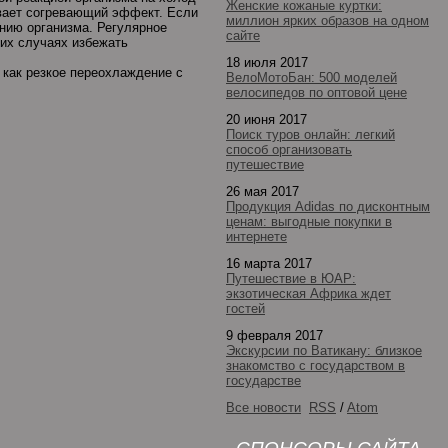
Женские кожаные куртки:
вает согревающий эффект. Если
миллион ярких образов на одном
ению организма. Регулярное
сайте
гих случаях избежать
18 июля 2017
к как резкое переохлаждение с
ВелоМотоБан: 500 моделей
велосипедов по оптовой цене
20 июня 2017
Поиск туров онлайн: легкий
способ организовать
путешествие
26 мая 2017
Продукция Adidas по дисконтным
ценам: выгодные покупки в
интернете
16 марта 2017
Путешествие в ЮАР:
экзотическая Африка ждет
гостей
9 февраля 2017
Экскурсии по Ватикану: близкое
знакомство с государством в
государстве
Все новости
RSS
/
Atom