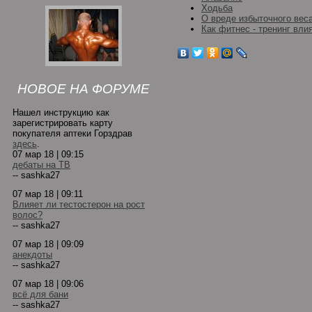
Ходьба
О вреде избыточного вес
Как фитнес - тренинг вли
НОВОЕ НА ФОРУМЕ
Нашел инструкцию как
зарегистрировать карту
покупателя аптеки Горздрав
здесь
.
07 мар 18 | 09:15
дебаты на ТВ
-- sashka27
07 мар 18 | 09:11
Влияет ли тестостерон на рост
волос?
-- sashka27
07 мар 18 | 09:09
анекдоты
-- sashka27
07 мар 18 | 09:06
всё для бани
-- sashka27