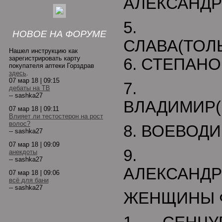
АЛЕКСАНДР
5. 
НОВОЕ НА ФОРУМЕ
СЛАВА(ТОЛ
Нашел инструкцию как
зарегистрировать карту
6. СТЕПАНО
покупателя аптеки Горздрав
здесь
.
07 мар 18 | 09:15
7. Б
дебаты на ТВ
-- sashka27
ВЛАДИМИР(
07 мар 18 | 09:11
Влияет ли тестостерон на рост
волос?
8. ВОЕВОДИ
-- sashka27
07 мар 18 | 09:09
9. С
анекдоты
-- sashka27
АЛЕКСАНДР
07 мар 18 | 09:06
всё для бани
-- sashka27
ЖЕНЩИНЫ 