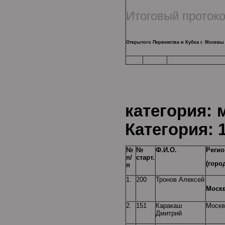
Итоговый проток
Открытого Первенства и Кубка г. Москвы 
Воз
категор
Категория: 1
№
№
Ф.И.О.
Регио
п/
старт.
(горо
п
1.
200
Тронов Алексей
Моск
2.
151
Каракаш
Москв
Дмитрий