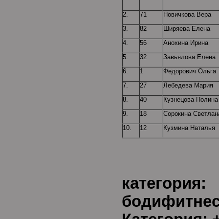
2.
71
Новичкова Вера
3.
82
Ширяева Елена
4.
56
Анохина Ирина
5.
32
Завьялова Елена
6.
1
Федорович Ольга
7.
27
Лебедева Мария
8.
40
Кузнецова Полина
9.
18
Сорокина Светлан
10.
12
Кузмина Наталья
Воз
категория:
бод