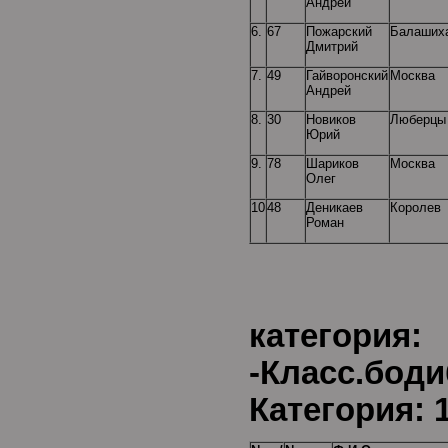
Андрей
6.
67
Пожарский
Балаших
Дмитрий
7.
49
Гайворонский
Москва
Андрей
8.
30
Новиков
Люберцы
Юрий
9.
78
Шариков
Москва
Олег
10
48
Деникаев
Королев
Роман
Воз
категори
-Класс.бод
Категория: 