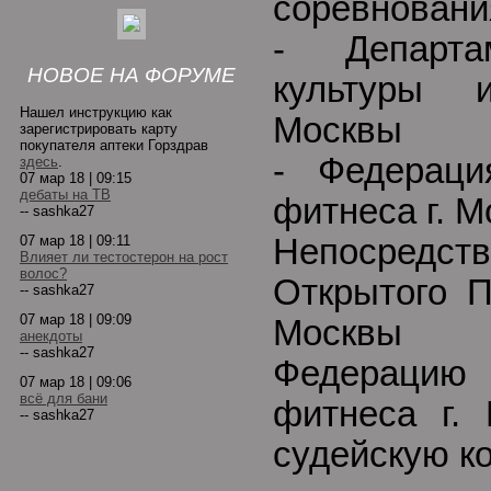
соревновани
- Департа
НОВОЕ НА ФОРУМЕ
культуры 
Нашел инструкцию как
Москвы
зарегистрировать карту
покупателя аптеки Горздрав
- Федераци
здесь
.
07 мар 18 | 09:15
дебаты на ТВ
фитнеса г. М
-- sashka27
07 мар 18 | 09:11
Непосредст
Влияет ли тестостерон на рост
волос?
Открытого П
-- sashka27
07 мар 18 | 09:09
Москвы в
анекдоты
-- sashka27
Федерацию
07 мар 18 | 09:06
всё для бани
фитнеса г.
-- sashka27
судейскую к