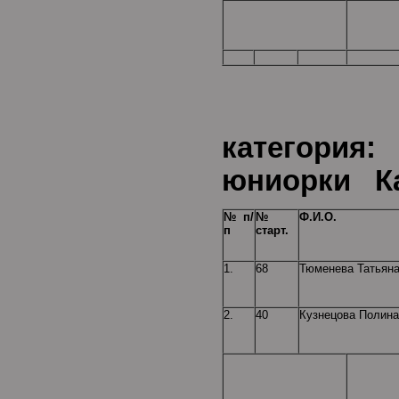
Воз
категория
юниорки Ка
№ п/
№
Ф.И.О.
п
старт.
1.
68
Тюменева Татьян
2.
40
Кузнецова Полина