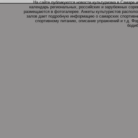
На сайте публикуются новости культуризма в Самаре и
календарь региональных, российских и зарубежных соре
размещаются в фотогалерее. Анкеты культуристов располо
залов дает подробную информацию о самарских спортивны
спортивному питанию, описание упражнений и т.д. Ф
бодиб