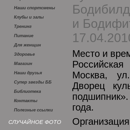
Бодибилд
Наши спортсмены
Клубы и залы
и Бодифи
Тренинг
17.04.201
Питание
Для женщин
Место и вре
Здоровье
Российска
Магазин
Москва, ул
Наши друзья
Супер звезды ББ
Дворец кул
Библиотека
подшипник».
Контакты
года.
Полезные ссылки
Организац
СЛУЧАЙНОЕ ФОТО