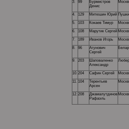
3.
99
Бурмистров
Москв
Денис
4.
129
Митюшин Юрий
Пушки
5.
103
Кокаев Тимур
Москв
6.
108
Марутик Сергей
Москв
7.
189
Иванов Игорь
Москв
8.
96
Агунович
Белар
Сергей
9.
203
Шаповаленко
Любе
Александр
10.
204
Сафин Сергей
Москв
11.
104
Терентьев
Москв
Арсен
12.
208
Джамалутдинов
Москв
Рафаэль
Воз