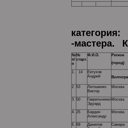
Воз
категори
-мастера. К
№
№
Ф.И.О.
Регион
п/
старт.
(город)
п
1.
14
Евтухов
Андрей
Волгогр
2.
53
Литошенко
Москва
Виктор
3.
50
Гаврильченко
Москва
Эдуард
4.
25
Бардин
Москва
Александр
5.
69
Данилов
Самара