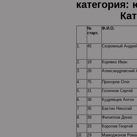
катего
Категор
№
Ф.И.О.
старт.
1.
45
Скоромный Андре
2.
19
Корявко Иван
3.
28
Александровский 
4.
75
Прохоров Олег
5.
31
Голичков Сергей
6.
38
Кудрявцев Антон
7.
35
Бахтин Николай
8.
39
Филиппов Денис
9.
33
Королев Георгий
10.
29
Мамоджонов Рома