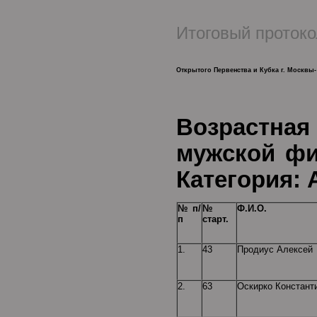
Итоговый протоко
Открытого Первенства и Кубка г. Москвы-
Возрастная
мужск
Категория: 
№ п/
№
Ф.И.О.
п
старт.
1.
43
Продиус Алексей
2.
63
Оскирко Констант