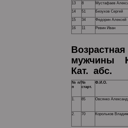
13
8
Мустафаев Алекс
14
51
Безухов Сергей
15
34
Федорин Алексей
16
11
Ревин Иван
Возрастная
мужчины К
Кат. абс.
№ п/
№
Ф.И.О.
п
старт.
1.
85
Овсянко Александ
2.
70
Корольков Влади