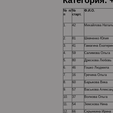
Категория: 
№ п/
№
Ф.И.О.
п
старт.
1.
42
Михайлова Натал
2.
81
Шевченко Юлия
3.
41
Гамагина Екатери
4.
59
Салимова Ольга
5.
80
Дрескова Любовь
6.
46
Гошко Людмила
7.
16
Гречина Ольга
8.
60
Барыкова Вика
9.
57
Васькова Алексан
10.
37
Волкова Ольга
11.
54
Земскова Нина
12.
66
Скрынкина Ирина