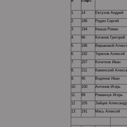
п
старт.
1.
14
Евтухов Андрей
2.
186
Родин Сергей
3.
194
Кваша Роман
4.
86
Коганов Григорий
5.
196
Вершковой Алекс
6.
192
Терехов Алексей
7.
207
Кочетков Иван
8.
211
Каменский Алекс
9.
95
Водянов Иван
10.
100
Антонов Игорь
11.
89
Романчук Игорь
12
105
Зайцев Александ
13.
191
Мись Алексей