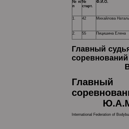
№ п/
№
Ф.И.О.
п
старт.
1.
42
Михайлова Натал
2.
55
Пицишина Елена
Главный судь
сор
В.В.Ка
Главны
соревнован
Ю.А.Мел
International Federation of Bodybu