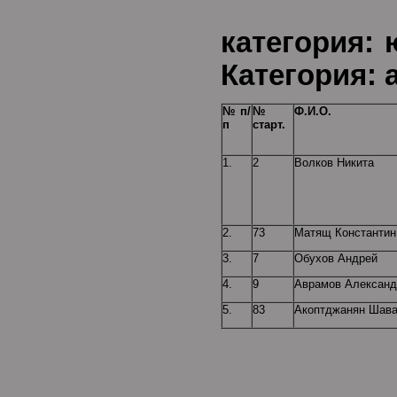
Воз
катего
Категория: 
№ п/
№
Ф.И.О.
п
старт.
1.
2
Волков Никита
2.
73
Матящ Константин
3.
7
Обухов Андрей
4.
9
Аврамов Александ
5.
83
Акоптджанян Шав
Воз