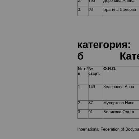
2.
193
Доронина Алена
3.
98
Брагина Валерия
Воз
категория
б Катего
№ п/
№
Ф.И.О.
п
старт.
1.
149
Зеленцова Анна
2.
87
Мухортова Нина
3.
91
Белякова Ольга
International Federation of Bodybu