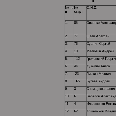
№ п/
№
Ф.И.О.
п
старт.
1.
85
Овсянко Александ
2.
77
Шаев Алексей
3.
76
Суслин Сергей
4.
10
Малютин Андрей
5.
12
Гроховский Георги
6.
44
Кузьмин Антон
7.
23
Лискин Михаил
8.
65
Бугаев Андрей
9.
3
Снимщиков павел
10.
6
Веселов Алексан
11
4
Ильюшенко Евген
12
62
Кошельков Влади