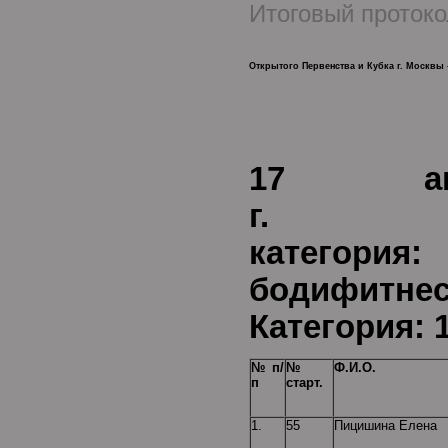
Итоговый протоко
Открытого Первенства и Кубка г. Москвы 
17 ап
г.
Воз
категория:
бод
Категория: 1
№ п/
№
Ф.И.О.
п
старт.
1.
55
Пицишина Елена