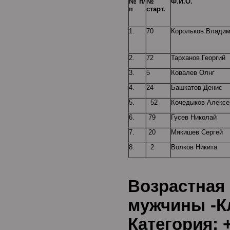
№ п/
№
Ф.И.О.
п
старт.
1.
70
Корольков Влади
2.
72
Тарханов Георгий
3.
5
Ковалев Олнг
4.
24
Башкатов Денис
5.
52
Кочедыков Алексе
6.
79
Гусев Николай
7.
20
Мякишев Сергей
8.
2
Волков Никита
Возрастная
мужчины -К
Категория: +