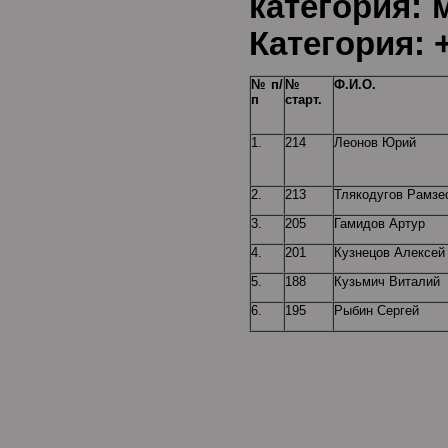
категор
Категория: +
№ п/
№
Ф.И.О.
п
старт.
1.
214
Леонов Юрий
2.
213
Тлякодугов Рамзе
3.
205
Гамидов Артур
4.
201
Кузнецов Алексей
5.
188
Кузьмич Виталий
6.
195
Рыбин Сергей
Воз