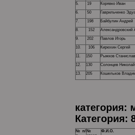
5.
19
Корявко Иван
6.
50
Гаврильченко Эду
7.
198
Байбулин Андрей
8.
152
Александровский 
9.
202
Павлов Игорь
10.
106
Кирюхин Сергей
11.
150
Рыжков Станисла
12.
130
Солонцев Николай
13.
205
Кошельков Влади
Воз
категор
Категория: 8
№ п/
№
Ф.И.О.