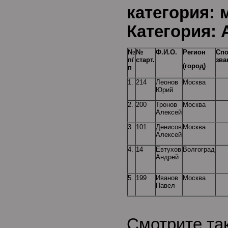
категор
Категория: 
№
№
Ф.И.О.
Регион
Спо
п/
старт.
зва
(город)
п
1.
214
Леонов
Москва
Юрий
2.
200
Тронов
Москва
Алексей
3.
101
Денисов
Москва
Алексей
4.
14
Евтухов
Волгоград
Андрей
5.
199
Иванов
Москва
Павел
Смотрите та