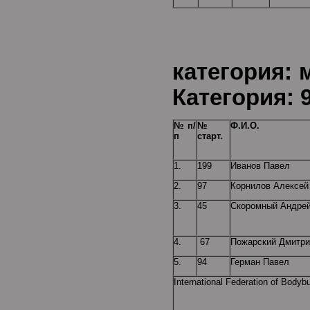
Воз
категор
Категория: 9
№ п/
№
Ф.И.О.
п
старт.
1.
199
Иванов Павел
2.
97
Корнилов Алексей
3.
45
Скоромный Андре
4.
67
Пожарский Дмитри
5.
94
Герман Павел
International Federation of Bodybu