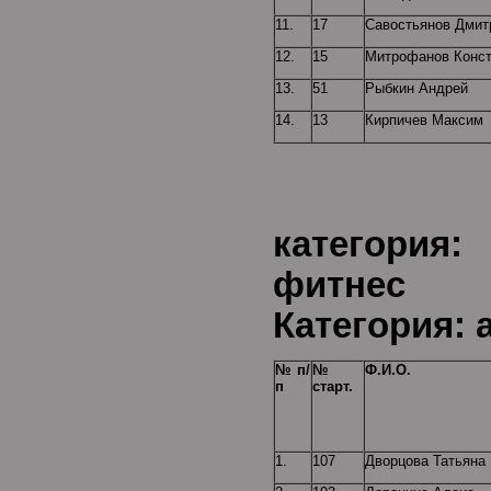
11.
17
Савостьянов Дмит
12.
15
Митрофанов Конст
13.
51
Рыбкин Андрей
14.
13
Кирпичев Максим
Воз
категори
фи
Категория: 
№ п/
№
Ф.И.О.
п
старт.
1.
107
Дворцова Татьяна