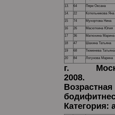
13.
64
Пяри Оксана
14.
22
Котельникова Яна
15
74
Мухортова Нина
16
26
Масюткина Юлия
17
36
Матюхина Марина
18
47
Шахина Татьяна
19
68
Тюменева Татьяна
20
84
Логунова Марина
г. Моск
2
Возрастная
бод
Категория: 