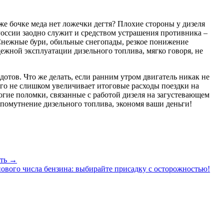
же бочке меда нет ложечки дегтя? Плохие стороны у дизеля
России заодно служит и средством устрашения противника –
 Снежные бури, обильные снегопады, резкое понижение
ежной эксплуатации дизельного топлива, мягко говоря, не
дотов. Что же делать, если ранним утром двигатель никак не
рого не слишком увеличивает итоговые расходы поездки на
ногие поломки, связанные с работой дизеля на загустевающем
 помутнение дизельного топлива, экономя ваши деньги!
сть →
вого числа бензина: выбирайте присадку с осторожностью!