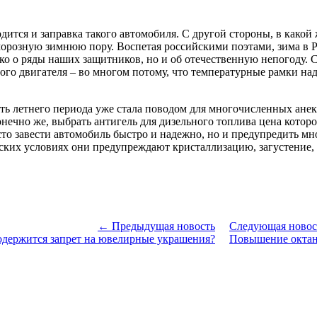
ится и заправка такого автомобиля. С другой стороны, в какой 
 морозную зимнюю пору. Воспетая российскими поэтами, зима в 
ько о ряды наших защитников, но и об отечественную непогоду.
ого двигателя – во многом потому, что температурные рамки над
сть летнего периода уже стала поводом для многочисленных анек
Конечно же, выбрать антигель для дизельного топлива цена кото
осто завести автомобиль быстро и надежно, но и предупредить м
йских условиях они предупреждают кристаллизацию, загустение,
← Предыдущая новость
Следующая ново
содержится запрет на ювелирные украшения?
Повышение октано