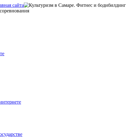
те
интернете
осударстве