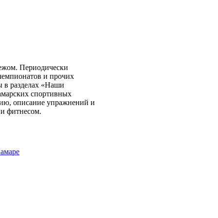
бежом. Периодически
чемпионатов и прочих
ы в разделах «Наши
самарских спортивных
нию, описание упражнений и
 и фитнесом.