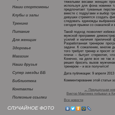
тяжелыми весами женщин пров
используя для фона новинки т
Наши спортсмены
предпочитает туманные перспе
вместе с подругами и выбор тр
Клубы и залы
девушки стремятся создать фиг
следовать единожды выбранной
Тренинг
сегодня прыжки со скакалкой и 
Питание
Такой подход позволяет избежат
мужской программе демонстрир
усилий и наличия приличной ф
Для женщин
Разработанная тренером прогр
задачи. К сожалению, многие д
Здоровье
того требует тренер и просят о
плечи – бытует стереотип, чт
Магазин
Конечно, на деле все не так и
решил бросить вызов мужчинам 
Наши друзья
тренером – и все получится!
Супер звезды ББ
Дата публикации: 9 апреля 2013
Комментирование этой статьи з
Библиотека
Контакты
← Предыдущая нов
Виктор Мартинез побывал в К
Полезные ссылки
Все новости
СЛУЧАЙНОЕ ФОТО