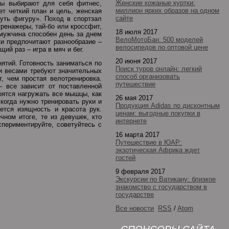
Женские кожаные куртки:
ны выбирают для себя фитнес,
миллион ярких образов на одном
т четкий план и цель, женская
сайте
уть фигуру». Поход в спортзал
ренажеры, тай-бо или кроссфит,
18 июля 2017
 мужчина способен день за днем
ВелоМотоБан: 500 моделей
и предпочитают разнообразие –
велосипедов по оптовой цене
ий раз – игра в мяч и бег.
20 июня 2017
нятий. Готовность заниматься по
Поиск туров онлайн: легкий
и весами требуют значительных
способ организовать
, чем простая велотренировка.
путешествие
– все зависит от поставленной
оятся нагружать все мышцы, как
26 мая 2017
 когда нужно тренировать руки и
Продукция Adidas по дисконтным
ется изящность и красота рук.
ценам: выгодные покупки в
чном итоге, те из девушек, кто
интернете
спериментируйте, советуйтесь с
16 марта 2017
Путешествие в ЮАР:
экзотическая Африка ждет
гостей
9 февраля 2017
Экскурсии по Ватикану: близкое
знакомство с государством в
государстве
Все новости
RSS
/
Atom