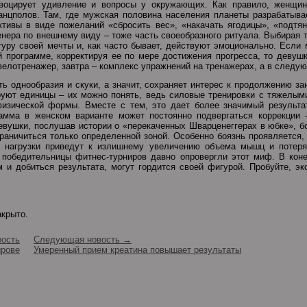
оцирует удивление и вопросы у окружающих. Как правило, женщи
анцполов. Там, где мужская половина населения планеты разрабатывае
ктивы в виде пожеланий «сбросить вес», «накачать ягодицы», «подтян
енера по внешнему виду – тоже часть своеобразного ритуала. Выбирая т
уру своей мечты и, как часто бывает, действуют эмоционально. Если
 программе, корректируя ее по мере достижения прогресса, то девушк
велотренажер, завтра – комплекс упражнений на тренажерах, а в следующ
ь однообразия и скуки, а значит, сохраняет интерес к продолжению за
уют единицы – их можно понять, ведь силовые тренировки с тяжелым
изической формы. Вместе с тем, это дает более значимый результат
амма в женском варианте может постоянно подвергаться коррекции 
евушки, послушав истории о «перекаченных Шварценеггерах в юбке», б
граничиться только определенной зоной. Особенно боязнь проявляется,
о нагрузки приведут к излишнему увеличению объема мышц и потеря
 победительницы фитнес-турниров давно опровергли этот миф. В коне
и добиться результата, могут гордится своей фигурой. Пробуйте, эк
акрыто.
ость
Следующая новость →
ирове
Умеренный прием креатина повышает результаты