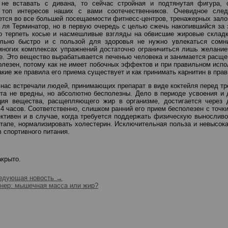
 не вставать с дивана, то сейчас стройная и подтянутая фигура,
топ интересов наших с вами соотечественников. Очевидное след
тся во все большей посещаемости фитнесс-центров, тренажерных зало
 ля Терминатор, но в первую очередь с целью сжечь накопившийся за з
но терпеть косые и насмешливые взгляды на обвисшие жировые складк
ельно быстро и с пользой для здоровья не нужно увлекаться сомн
многих комплексах упражнений достаточно ограничиться лишь желание
е. Это вещество вырабатывается печенью человека и занимается расщ
олезен, потому как не имеет побочных эффектов и при правильном исп
акие же правила его приема существует и как принимать карнитин в пр
 нас встречали людей, принимающих препарат в виде коктейля перед тре
та не вредны, но абсолютно бесполезны. Дело в периоде усвоения и 
ция вещества, расщепляющего жир в организме, достигается через 
 4 часов. Соответственно, слишком ранний его прием бесполезен с точк
ктивен и в случае, когда требуется поддержать физическую вынослив
этапе, нормализировать холестерин. Исключительная польза и невысок
 спортивного питания.
акрыто.
едующая новость →
йнер: мышечная масса или жир?