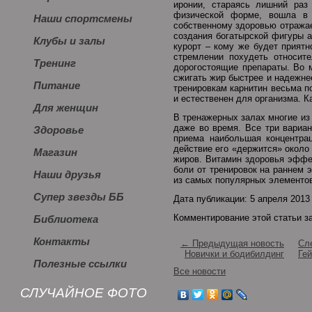
иронии, стараясь лишний раз
физической форме, вошла в 
Наши спортсмены
собственному здоровью отражае
создания богатырской фигуры а
Клубы и залы
курорт – кому же будет прият
стремлении похудеть относит
Тренинг
дорогостоящие препараты. Во 
сжигать жир быстрее и надежне
Питание
тренировкам карнитин весьма п
и естественен для организма. К
Для женщин
В тренажерных залах многие из
даже во время. Все три вариан
Здоровье
приема наибольшая концентра
действие его «держится» около
Магазин
жиров. Витамин здоровья эффе
боли от тренировок на раннем 
Наши друзья
из самых популярных элементов
Супер звезды ББ
Дата публикации: 5 апреля 2013
Комментирование этой статьи з
Библиотека
Контакты
← Предыдущая новость
Сл
Новички и бодибилдинг
Ге
Полезные ссылки
Все новости
СЛУЧАЙНОЕ ФОТО