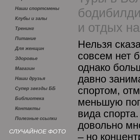
бодибилди
Наши спортсмены
Клубы и залы
и отдых н
Тренинг
Питание
Нельзя сказа
Для женщин
совсем нет 
Здоровье
однако больш
Магазин
давно заним
Наши друзья
спортом, от
Супер звезды ББ
Библиотека
меньшую поп
Контакты
вида спорта.
Полезные ссылки
довольно мн
СЛУЧАЙНОЕ ФОТО
– но концент