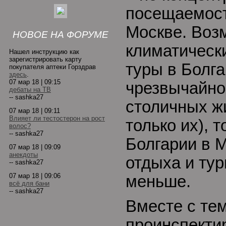
посещаемост
Москве. Воз
НОВОЕ НА ФОРУМЕ
климатическ
Нашел инструкцию как
зарегистрировать карту
туры в Болг
покупателя аптеки Горздрав
здесь
.
07 мар 18 | 09:15
чрезвычайно
дебаты на ТВ
-- sashka27
столичных жи
07 мар 18 | 09:11
Влияет ли тестостерон на рост
только их), 
волос?
-- sashka27
Болгарии в 
07 мар 18 | 09:09
анекдоты
отдыха и ту
-- sashka27
07 мар 18 | 09:06
меньше.
всё для бани
-- sashka27
Вместе с тем
проинспекти