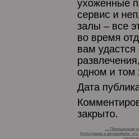
ухоженные п
сервис и не
залы – все э
во время от
вам удастся
развлечения,
одном и том 
Дата публик
Комментиро
закрыто.
← Предыдущая н
Культуризм и автомобили: что
крупные