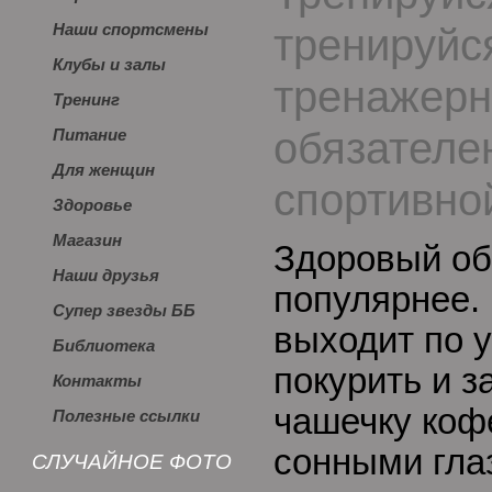
тренируйс
Наши спортсмены
Клубы и залы
тренажерн
Тренинг
обязателе
Питание
Для женщин
спортивно
Здоровье
Магазин
Здоровый об
Наши друзья
популярнее.
Супер звезды ББ
выходит по у
Библиотека
покурить и 
Контакты
чашечку коф
Полезные ссылки
сонными глаз
СЛУЧАЙНОЕ ФОТО