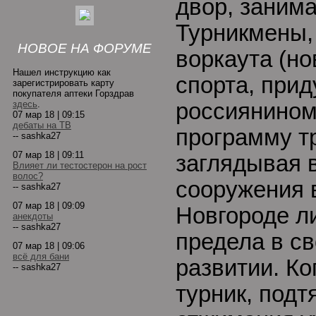
двор, занима
Турникмены,
НОВОЕ НА ФОРУМЕ
воркаута (н
Нашел инструкцию как
спорта, прид
зарегистрировать карту
покупателя аптеки Горздрав
здесь
.
россиянином
07 мар 18 | 09:15
дебаты на ТВ
программу т
-- sashka27
07 мар 18 | 09:11
заглядывая 
Влияет ли тестостерон на рост
волос?
сооружения 
-- sashka27
07 мар 18 | 09:09
Новгороде л
анекдоты
-- sashka27
предела в с
07 мар 18 | 09:06
всё для бани
развитии. К
-- sashka27
турник, подт